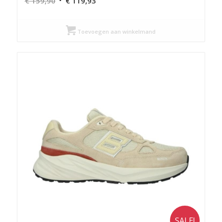
€
159,90
€
119,93
prijs
prijs
was:
is:
Toevoegen aan winkelmand
€ 159,90.
€ 119,93.
SALE!