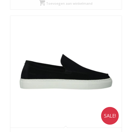
was:
is:
Toevoegen aan winkelmand
€ 159,90.
€ 119,93.
SALE!