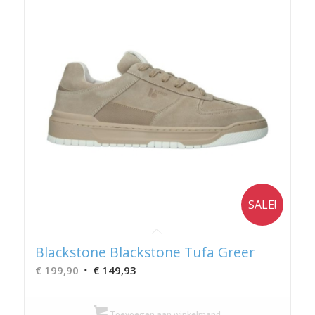
SALE!
Blackstone Blackstone Tufa Greer
Oorspronkelijke
Huidige
€
199,90
€
149,93
prijs
prijs
was:
is:
Toevoegen aan winkelmand