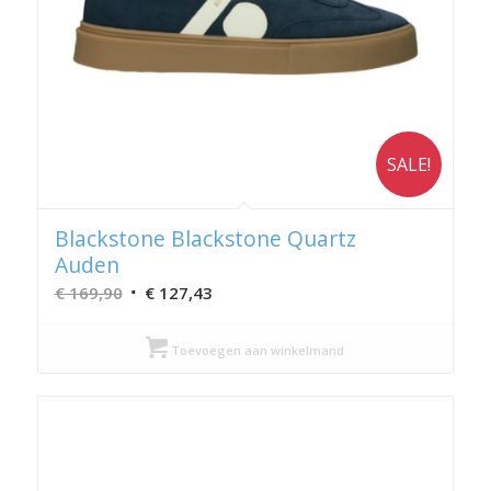
SALE!
Blackstone Blackstone Quartz
Auden
Oorspronkelijke
Huidige
€
169,90
€
127,43
prijs
prijs
was:
is:
Toevoegen aan winkelmand
€ 169,90.
€ 127,43.