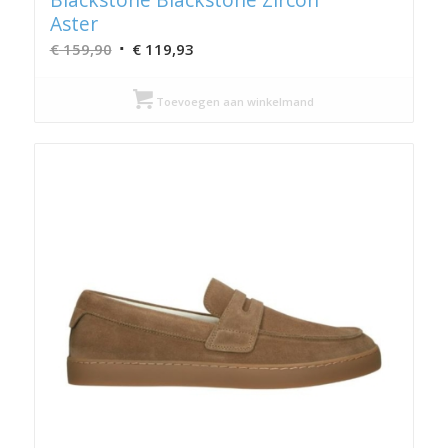
Aster
Oorspronkelijke
Huidige
€
159,90
€
119,93
prijs
prijs
was:
is:
Toevoegen aan winkelmand
€ 159,90.
€ 119,93.