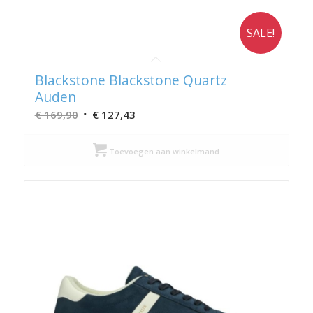
SALE!
Blackstone Blackstone Quartz
Auden
Oorspronkelijke
Huidige
€
169,90
€
127,43
prijs
prijs
was:
is:
Toevoegen aan winkelmand
€ 169,90.
€ 127,43.