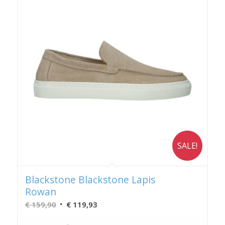
SALE!
Blackstone Blackstone Lapis
Rowan
Oorspronkelijke
Huidige
€
159,90
€
119,93
prijs
prijs