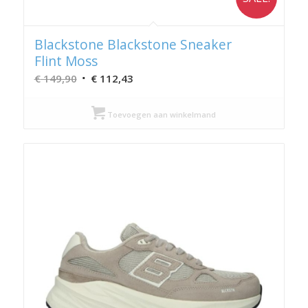
Blackstone Blackstone Sneaker
Flint Moss
Oorspronkelijke
Huidige
€
149,90
€
112,43
prijs
prijs
was:
is:
Toevoegen aan winkelmand
€ 149,90.
€ 112,43.