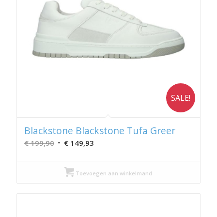
SALE!
Blackstone Blackstone Tufa Greer
Oorspronkelijke
Huidige
€
199,90
€
149,93
prijs
prijs
was:
is:
Toevoegen aan winkelmand
€ 199,90.
€ 149,93.