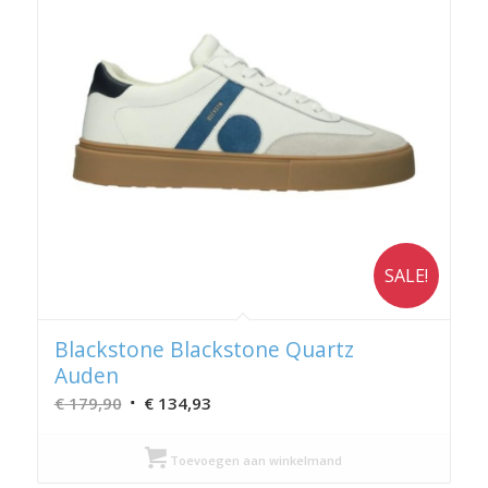
SALE!
Blackstone Blackstone Quartz
Auden
Oorspronkelijke
Huidige
€
179,90
€
134,93
prijs
prijs
was:
is:
Toevoegen aan winkelmand
€ 179,90.
€ 134,93.