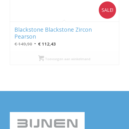
SALE!
Blackstone Blackstone Zircon
Pearson
Oorspronkelijke
Huidige
€
149,90
€
112,43
prijs
prijs
was:
is:
Toevoegen aan winkelmand
€ 149,90.
€ 112,43.