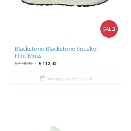
SALE!
Blackstone Blackstone Sneaker
Flint Moss
Oorspronkelijke
Huidige
€
149,90
€
112,43
prijs
prijs
was:
is:
Toevoegen aan winkelmand
€ 149,90.
€ 112,43.