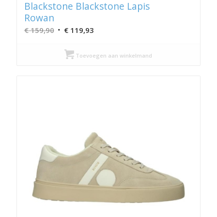
Blackstone Blackstone Lapis
Rowan
Oorspronkelijke
Huidige
€
159,90
€
119,93
prijs
prijs
was:
is:
Toevoegen aan winkelmand
€ 159,90.
€ 119,93.