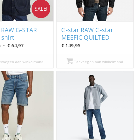
SALE!
r RAW G-STAR
G-star RAW G-star
shirt
MEEFIC QUILTED
Oorspronkelijke
Huidige
5
€
64,97
€
149,95
prijs
prijs
was:
is:
voegen aan winkelmand
Toevoegen aan winkelmand
€ 129,95.
€ 64,97.