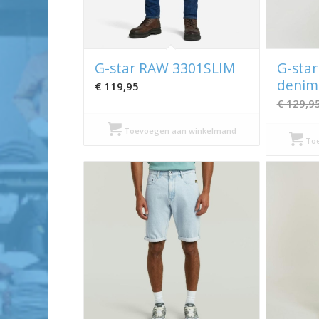
G-star RAW 3301SLIM
G-sta
denim 
€
119,95
€
129,9
Toevoegen aan winkelmand
Toe