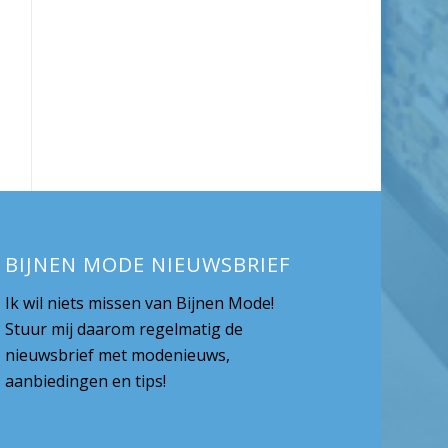
BIJNEN MODE NIEUWSBRIEF
Ik wil niets missen van Bijnen Mode!
Stuur mij daarom regelmatig de
nieuwsbrief met modenieuws,
aanbiedingen en tips!