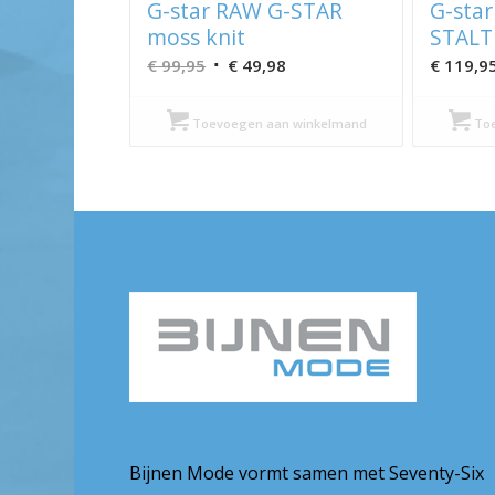
G-star RAW G-STAR
G-star
moss knit
STALT 
Oorspronkelijke
Huidige
€
99,95
€
49,98
€
119,9
prijs
prijs
was:
is:
Toevoegen aan winkelmand
Toe
€ 99,95.
€ 49,98.
Bijnen Mode vormt samen met Seventy-Six