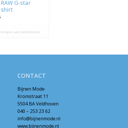
 RAW G-star
shirt
5
voegen aan winkelmand
CONTACT
Bijnen Mode
Kromstraat 11
5504 BA Veldhoven
040 – 253 23 62
info@bijnenmode.nl
www.bijnenmode.nl