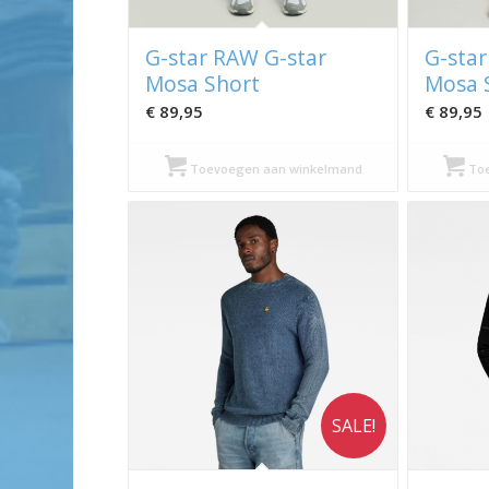
G-star RAW G-star
G-star
Mosa Short
Mosa 
€
89,95
€
89,95
Toevoegen aan winkelmand
Toe
SALE!