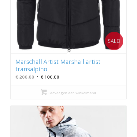
SALE!
Marschall Artist Marshall artist
transalpino
Oorspronkelijke
Huidige
€
200,00
€
100,00
prijs
prijs
was:
is:
Toevoegen aan winkelmand
€ 200,00.
€ 100,00.