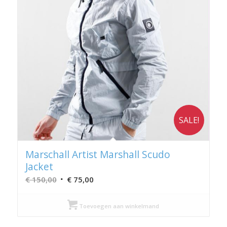
SALE!
Marschall Artist Marshall Scudo
Jacket
Oorspronkelijke
Huidige
€
150,00
€
75,00
prijs
prijs
was:
is:
Toevoegen aan winkelmand
€ 150,00.
€ 75,00.