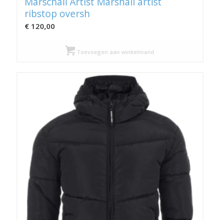
Marschall Artist Marshall artist
ribstop oversh
€
120,00
Toevoegen aan winkelmand