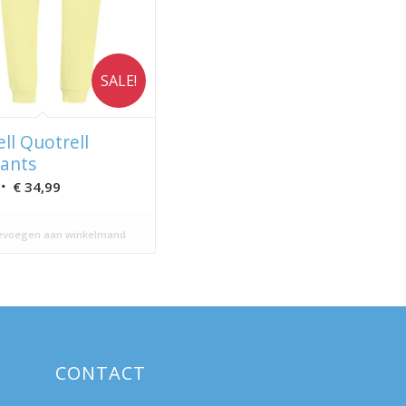
SALE!
ll Quotrell
ants
Oorspronkelijke
Huidige
€
34,99
prijs
prijs
was:
is:
voegen aan winkelmand
€ 69,99.
€ 34,99.
CONTACT