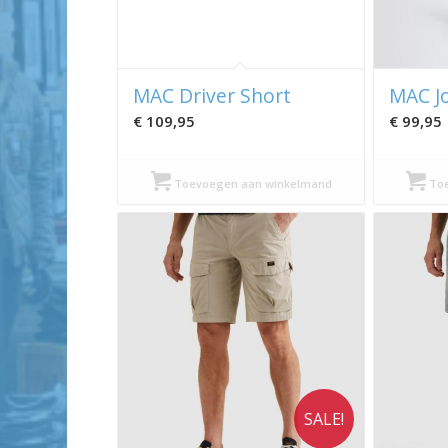
MAC Driver Short
MAC Jo
€
109,95
€
99,95
Toevoegen aan winkelmand
Toe
SALE!