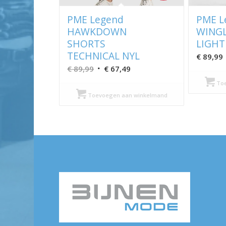
PME Legend
PME L
HAWKDOWN
WING
SHORTS
LIGHT
TECHNICAL NYL
€
89,99
Oorspronkelijke
Huidige
€
89,99
€
67,49
prijs
prijs
Toe
was:
is:
Toevoegen aan winkelmand
€ 89,99.
€ 67,49.