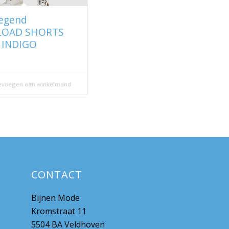
egend
LOAD SHORTS
 INDIGO
voegen aan winkelmand
CONTACT
Bijnen Mode
Kromstraat 11
5504 BA Veldhoven