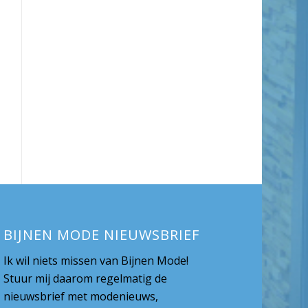
BIJNEN MODE NIEUWSBRIEF
Ik wil niets missen van Bijnen Mode!
Stuur mij daarom regelmatig de
nieuwsbrief met modenieuws,