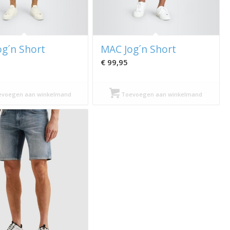
g´n Short
MAC Jog´n Short
€
99,95
voegen aan winkelmand
Toevoegen aan winkelmand