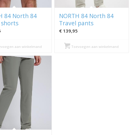
 84 North 84
NORTH 84 North 84
 shorts
Travel pants
5
€
139,95
voegen aan winkelmand
Toevoegen aan winkelmand