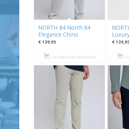
NORTH 84 North 84
NORTH
Elegance Chino
Luxur
€
139,95
€
139,9
Toevoegen aan winkelmand
Toe