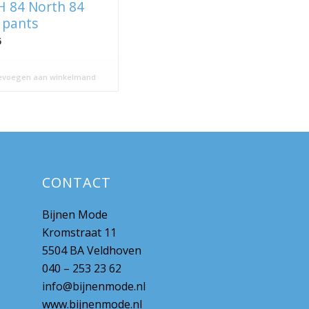
 84 North 84
 pants
5
voegen aan winkelmand
CONTACT
Bijnen Mode
Kromstraat 11
5504 BA Veldhoven
040 – 253 23 62
info@bijnenmode.nl
www.bijnenmode.nl