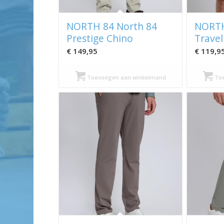
NORTH 84 North 84
NORTH
Prestige Chino
Travel
€
149,95
€
119,9
Toevoegen aan winkelmand
Toe