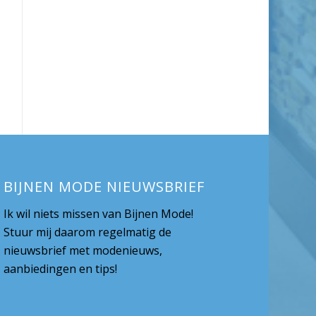
BIJNEN MODE NIEUWSBRIEF
Ik wil niets missen van Bijnen Mode!
Stuur mij daarom regelmatig de
nieuwsbrief met modenieuws,
aanbiedingen en tips!