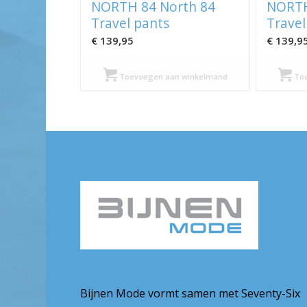
NORTH 84 North 84
NORTH
Travel pants
Travel
€
139,95
€
139,9
Toevoegen aan winkelmand
Toe
Bijnen Mode vormt samen met Seventy-Six