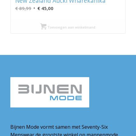
New Zealand Auckl Wharekahika
Oorspronkelijke
Huidige
€
89,99
€
45,00
prijs
prijs
was:
is:
Toevoegen aan winkelmand
€ 89,99.
€ 45,00.
Bijnen Mode vormt samen met Seventy-Six
Menswear de grootste winkel op mannenmode