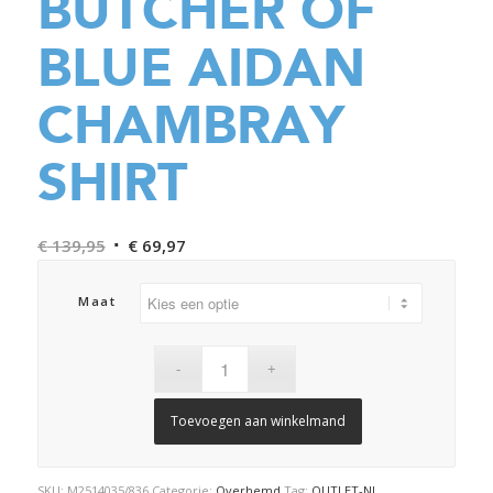
BUTCHER OF
BLUE AIDAN
CHAMBRAY
SHIRT
Oorspronkelijke
Huidige
€
139,95
€
69,97
prijs
prijs
was:
is:
Maat
€ 139,95.
€ 69,97.
Toevoegen aan winkelmand
SKU:
M2514035/836
Categorie:
Overhemd
Tag:
OUTLET-NJ