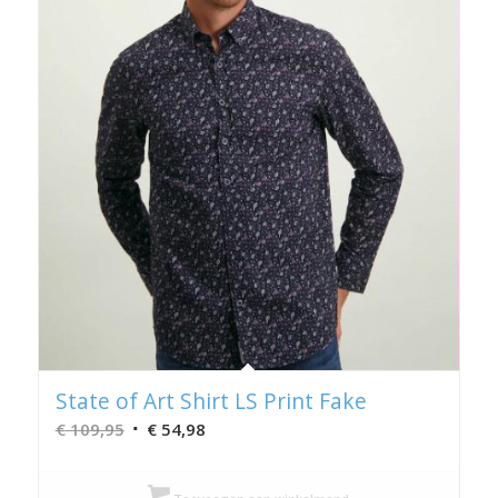
State of Art Shirt LS Print Fake
Oorspronkelijke
Huidige
€
109,95
€
54,98
prijs
prijs
was:
is: