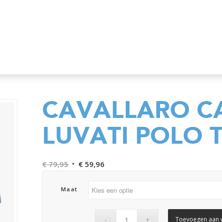
CAVALLARO C
LUVATI POLO T
Oorspronkelijke
Huidige
€
79,95
€
59,96
prijs
prijs
was:
is:
Maat
€ 79,95.
€ 59,96.
Toevoegen aan 