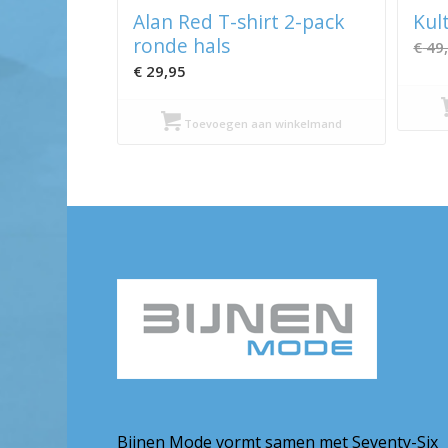
Alan Red T-shirt 2-pack
Kul
ronde hals
€
49
€
29,95
Toevoegen aan winkelmand
Bijnen Mode vormt samen met Seventy-Six