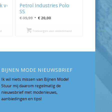
k v-
Petrol Industries Polo
SS
Oorspronkelijke
Huidige
€
39,99
€
20,00
prijs
prijs
was:
is:
d
Toevoegen aan winkelmand
€ 39,99.
€ 20,00.
BIJNEN MODE NIEUWSBRIEF
Ik wil niets missen van Bijnen Mode!
Stuur mij daarom regelmatig de
nieuwsbrief met modenieuws,
aanbiedingen en tips!