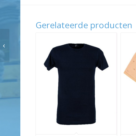
Gerelateerde producten
Cavallaro Cavallaro
Milanio Polo shirt