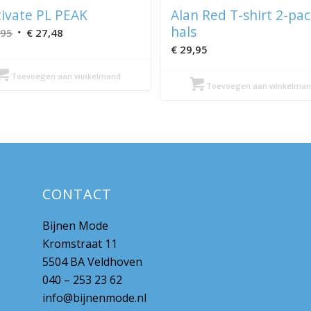
tivate PL PEAK
Alan Red T-shirt 2-pac
hals
Oorspronkelijke
Huidige
,95
€
27,48
prijs
prijs
€
29,95
was:
is:
Toevoegen aan winkelmand
€ 49,95.
€ 27,48.
Toevoegen aan winkelman
CONTACT
Bijnen Mode
Kromstraat 11
5504 BA Veldhoven
040 – 253 23 62
info@bijnenmode.nl