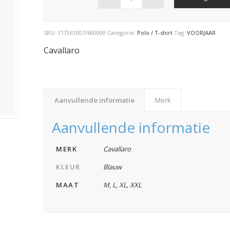
SKU:
117261007/600000
Categorie:
Polo / T-shirt
Tag:
VOORJAAR
Cavallaro
Aanvullende informatie
Merk
Aanvullende informatie
MERK
Cavallaro
KLEUR
Blauw
MAAT
M
,
L
,
XL
,
XXL