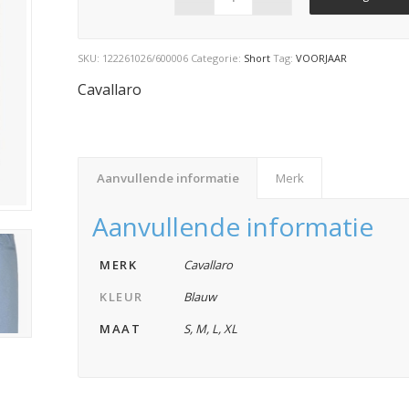
SKU:
122261026/600006
Categorie:
Short
Tag:
VOORJAAR
Cavallaro
Aanvullende informatie
Merk
Aanvullende informatie
MERK
Cavallaro
KLEUR
Blauw
MAAT
S
,
M
,
L
,
XL