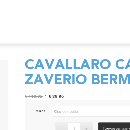
CAVALLARO C
ZAVERIO BER
Oorspronkelijke
Huidige
€
119,95
€
89,96
prijs
prijs
was:
is:
Maat
€ 119,95.
€ 89,96.
Toevoegen aan 