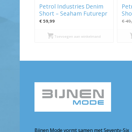
Petrol Industries Denim
Pet
Short – Seaham Futurepr
Sho
€
59,99
€
49
Toevoegen aan winkelmand
Bijnen Mode vormt samen met Seventy-Six