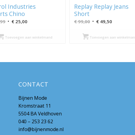
rol Industries
Replay Replay Jeans
rts Chino
Short
Oorspronkelijke
Huidige
Oorspronkelijke
Huidige
,99
€
25,00
€
99,00
€
49,50
prijs
prijs
prijs
prijs
was:
is:
was:
is:
Toevoegen aan winkelmand
Toevoegen aan winkelman
€ 49,99.
€ 25,00.
€ 99,00.
€ 49,50.
CONTACT
Bijnen Mode
Kromstraat 11
5504 BA Veldhoven
040 – 253 23 62
info@bijnenmode.nl