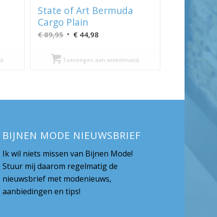
State of Art Bermuda
Cargo Plain
Oorspronkelijke
Huidige
€
89,95
€
44,98
prijs
prijs
was:
is:
d
Toevoegen aan winkelmand
€ 89,95.
€ 44,98.
BIJNEN MODE NIEUWSBRIEF
Ik wil niets missen van Bijnen Mode!
Stuur mij daarom regelmatig de
nieuwsbrief met modenieuws,
aanbiedingen en tips!