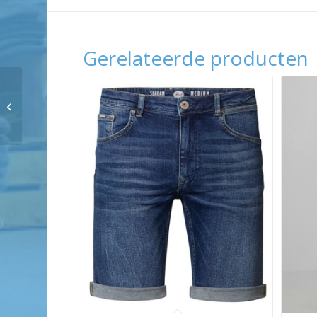
Gerelateerde producten
Cavallaro Cavallaro
Murano Sweater