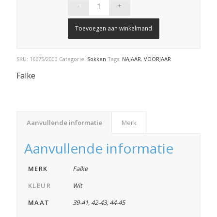
Toevoegen aan winkelmand
SKU:
16675/2000
Categorie:
Sokken
Tags:
NAJAAR
,
VOORJAAR
Falke
Aanvullende informatie
Merk
Aanvullende informatie
MERK
Falke
KLEUR
Wit
MAAT
39-41
,
42-43
,
44-45