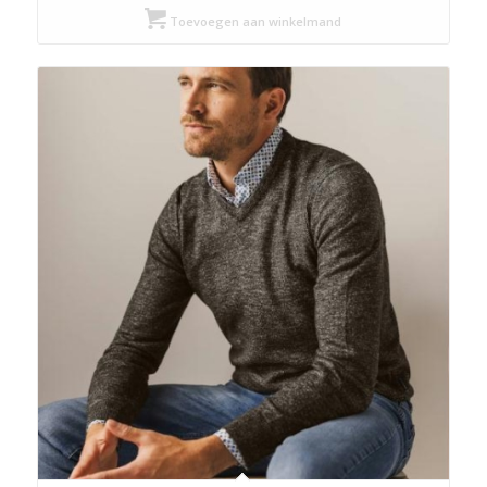
was:
is:
Toevoegen aan winkelmand
€ 89,95.
€ 44,98.