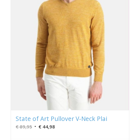
State of Art Pullover V-Neck Plai
Oorspronkelijke
Huidige
€
89,95
€
44,98
prijs
prijs