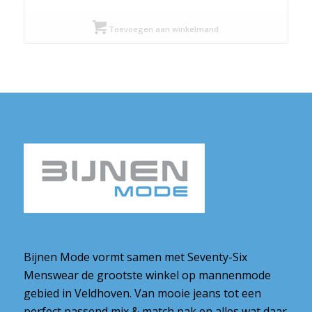
prijs
prijs
was:
is:
Toevoegen aan winkelmand
€ 139,95.
€ 69,97.
Bijnen Mode vormt samen met Seventy-Six
Menswear de grootste winkel op mannenmode
gebied in Veldhoven. Van mooie jeans tot een
perfect passend mix & match pak en alles wat daar