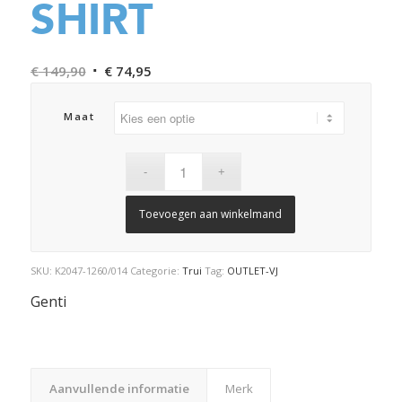
SHIRT
Oorspronkelijke
Huidige
€
149,90
€
74,95
prijs
prijs
was:
is:
Maat
€ 149,90.
€ 74,95.
Toevoegen aan winkelmand
SKU:
K2047-1260/014
Categorie:
Trui
Tag:
OUTLET-VJ
Genti
Aanvullende informatie
Merk