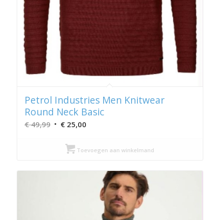
Petrol Industries Men Knitwear
Round Neck Basic
Oorspronkelijke
Huidige
€
49,99
€
25,00
prijs
prijs
was:
is:
Toevoegen aan winkelmand
€ 49,99.
€ 25,00.