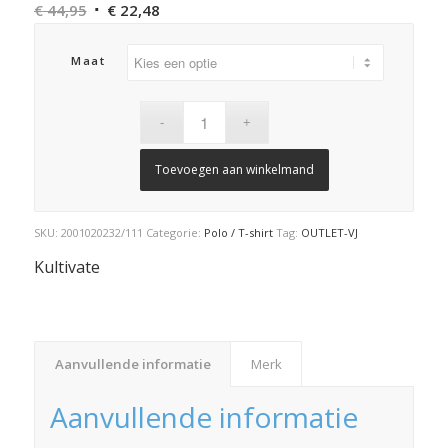
Oorspronkelijke
Huidige
€
44,95
€
22,48
prijs
prijs
was:
is:
Maat
€ 44,95.
€ 22,48.
Toevoegen aan winkelmand
SKU:
2001020232/111
Categorie:
Polo / T-shirt
Tag:
OUTLET-VJ
Kultivate
Aanvullende informatie
Merk
Aanvullende informatie