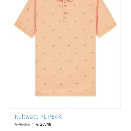
Kultivate PL PEAK
Oorspronkelijke
Huidige
€
49,95
€
27,48
prijs
prijs