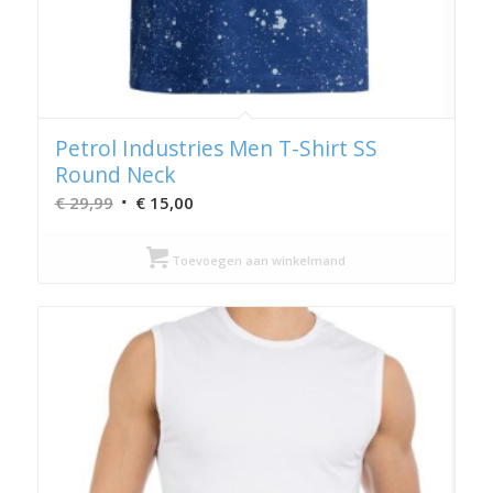
Petrol Industries Men T-Shirt SS
Round Neck
Oorspronkelijke
Huidige
€
29,99
€
15,00
prijs
prijs
was:
is:
Toevoegen aan winkelmand
€ 29,99.
€ 15,00.