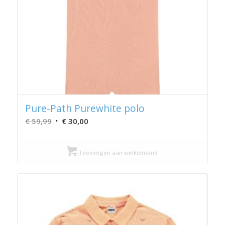
Pure-Path Purewhite polo
Oorspronkelijke
Huidige
€
59,99
€
30,00
prijs
prijs
was:
is:
Toevoegen aan winkelmand
€ 59,99.
€ 30,00.