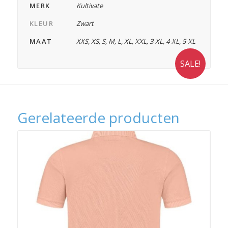
MERK
Kultivate
KLEUR
Zwart
MAAT
XXS
,
XS
,
S
,
M
,
L
,
XL
,
XXL
,
3-XL
,
4-XL
,
5-XL
SALE!
Gerelateerde producten