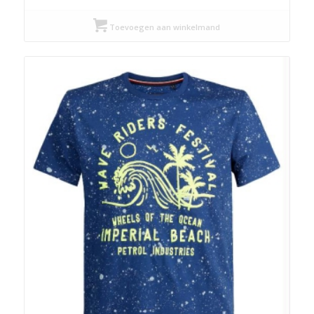
was:
is:
Toevoegen aan winkelmand
€ 49,95.
€ 27,48.