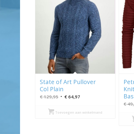
State of Art Pullover
Pet
Col Plain
Kni
Bas
Oorspronkelijke
Huidige
€
129,95
€
64,97
prijs
prijs
€
49
was:
is:
Toevoegen aan winkelmand
€ 129,95.
€ 64,97.