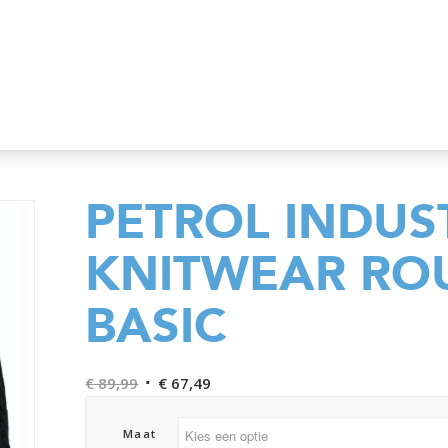
PETROL INDUS
KNITWEAR RO
BASIC
Oorspronkelijke
Huidige
€
89,99
€
67,49
prijs
prijs
was:
is:
Maat