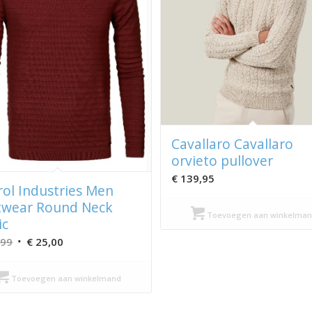
Cavallaro Cavallaro
orvieto pullover
€
139,95
rol Industries Men
twear Round Neck
Toevoegen aan winkelman
ic
Oorspronkelijke
Huidige
,99
€
25,00
prijs
prijs
was:
is:
Toevoegen aan winkelmand
€ 49,99.
€ 25,00.