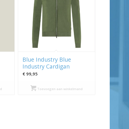
Blue Industry Blue
Industry Cardigan
€
99,95
d
Toevoegen aan winkelmand