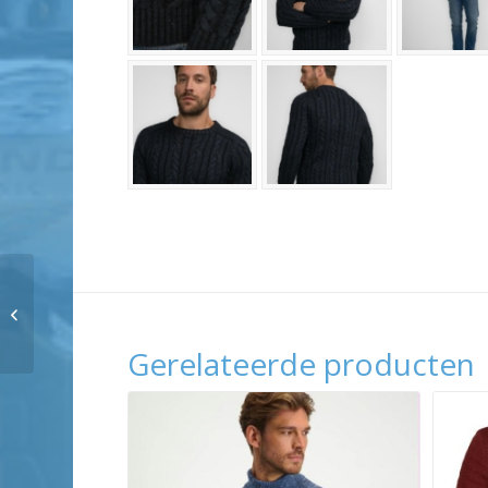
Petrol Industries Men
Knitwear Collar
Gerelateerde producten