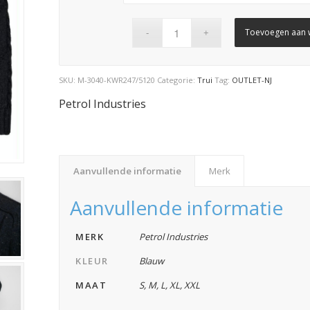
€ 89,99.
€ 67,49.
Toevoegen aan 
SKU:
M-3040-KWR247/5120
Categorie:
Trui
Tag:
OUTLET-NJ
Petrol Industries
Aanvullende informatie
Merk
Aanvullende informatie
MERK
Petrol Industries
KLEUR
Blauw
MAAT
S
,
M
,
L
,
XL
,
XXL