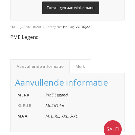
Toevoegen aan winkelmand
SKU:
PJA2602110/9017
Categorie:
Jas
Tag:
VOORJAAR
PME Legend
Aanvullende informatie
Merk
Aanvullende informatie
MERK
PME Legend
KLEUR
MultiColor
MAAT
M
,
L
,
XL
,
XXL
,
3-XL
SALE!