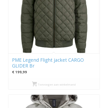
PME Legend Flight jacket CARGO
GLIDER Br
€
199,99
Toevoegen aan winkelmand