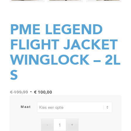
PME LEGEND
FLIGHT JACKET
WINGLOCK – 2L
S
Oorspronkelijke
Huidige
€
199,99
€
100,00
prijs
prijs
was:
is:
Maat
€ 199,99.
€ 100,00.