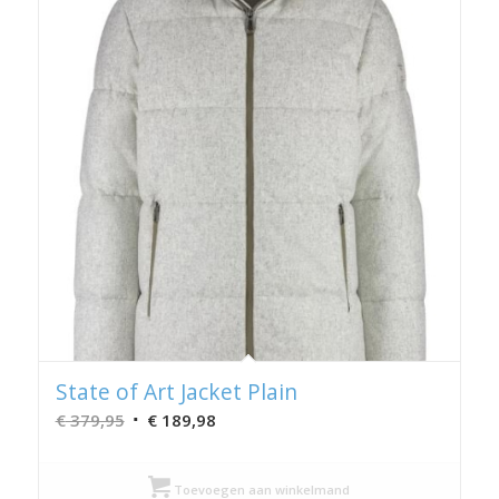
State of Art Jacket Plain
Oorspronkelijke
Huidige
€
379,95
€
189,98
prijs
prijs
was:
is:
Toevoegen aan winkelmand
€ 379,95.
€ 189,98.