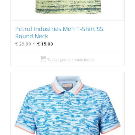
Petrol Industries Men T-Shirt SS
Round Neck
Oorspronkelijke
Huidige
€
29,99
€
15,00
prijs
prijs
was:
is:
Toevoegen aan winkelmand
€ 29,99.
€ 15,00.