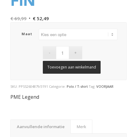
FIN
Oorspronkelijke
Huidige
€
69,99
€
52,49
prijs
prijs
was:
is:
Maat
€ 69,99.
€ 52,49.
Toevoegen aan winkelmand
SKU:
PPSS2604879/3191
Categorie:
Polo / T-shirt
Tag:
VOORJAAR
PME Legend
Aanvullende informatie
Merk