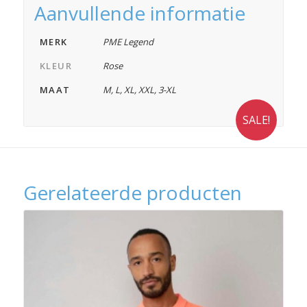
Aanvullende informatie
MERK
PME Legend
KLEUR
Rose
MAAT
M
,
L
,
XL
,
XXL
,
3-XL
SALE!
Gerelateerde producten