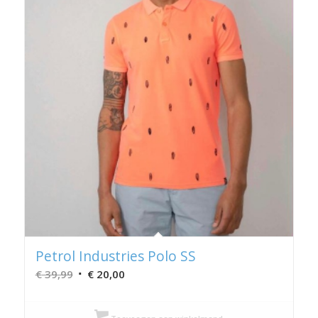
Petrol Industries Polo SS
Oorspronkelijke
Huidige
€
39,99
€
20,00
prijs
prijs
was:
is: