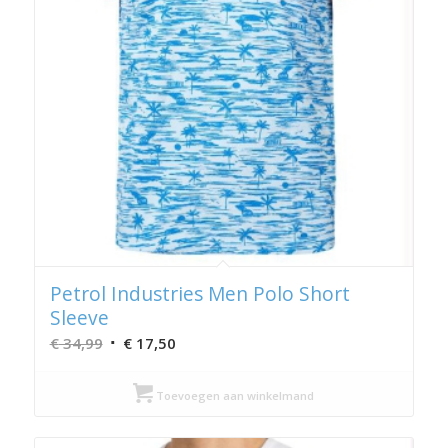
Petrol Industries Men Polo Short
Sleeve
Oorspronkelijke
Huidige
€
34,99
€
17,50
prijs
prijs
was:
is:
Toevoegen aan winkelmand
€ 34,99.
€ 17,50.