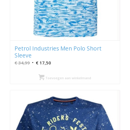
Petrol Industries Men Polo Short
Sleeve
Oorspronkelijke
Huidige
€
34,99
€
17,50
prijs
prijs
was:
is:
Toevoegen aan winkelmand
€ 34,99.
€ 17,50.