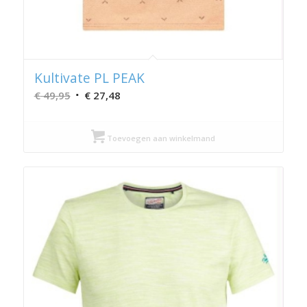
Kultivate PL PEAK
Oorspronkelijke
Huidige
€
49,95
€
27,48
prijs
prijs
was:
is:
Toevoegen aan winkelmand
€ 49,95.
€ 27,48.