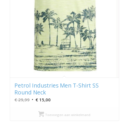
Petrol Industries Men T-Shirt SS
Round Neck
Oorspronkelijke
Huidige
€
29,99
€
15,00
prijs
prijs
was:
is:
Toevoegen aan winkelmand
€ 29,99.
€ 15,00.