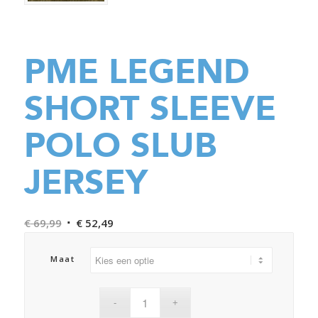
PME LEGEND
SHORT SLEEVE
POLO SLUB
JERSEY
Oorspronkelijke
Huidige
€
69,99
€
52,49
prijs
prijs
was:
is:
Maat
€ 69,99.
€ 52,49.