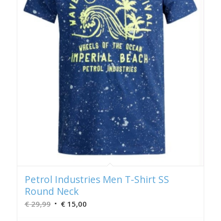
Petrol Industries Men T-Shirt SS
Round Neck
Oorspronkelijke
Huidige
€
29,99
€
15,00
prijs
prijs