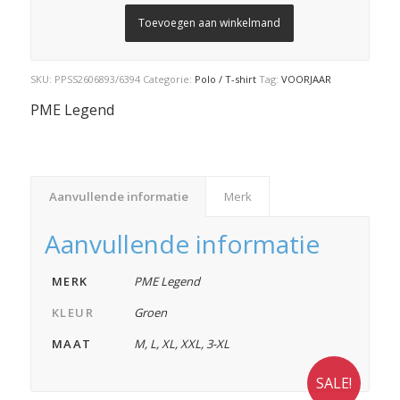
Toevoegen aan winkelmand
SKU:
PPSS2606893/6394
Categorie:
Polo / T-shirt
Tag:
VOORJAAR
PME Legend
Aanvullende informatie
Merk
Aanvullende informatie
MERK
PME Legend
KLEUR
Groen
MAAT
M
,
L
,
XL
,
XXL
,
3-XL
SALE!