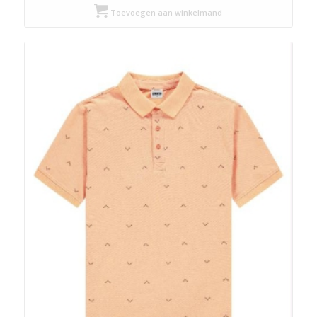
was:
is:
Toevoegen aan winkelmand
€ 29,99.
€ 15,00.