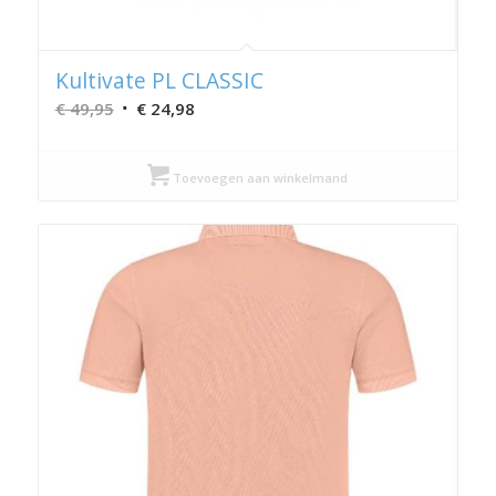
Kultivate PL CLASSIC
Oorspronkelijke
Huidige
€
49,95
€
24,98
prijs
prijs
was:
is:
Toevoegen aan winkelmand
€ 49,95.
€ 24,98.