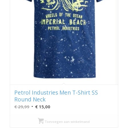
Petrol Industries Men T-Shirt SS
Round Neck
Oorspronkelijke
Huidige
€
29,99
€
15,00
prijs
prijs
was:
is:
Toevoegen aan winkelmand
€ 29,99.
€ 15,00.