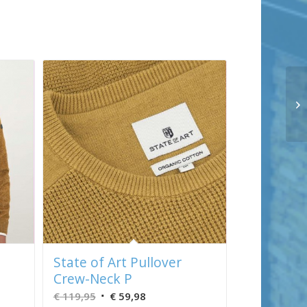
State of Art Pullover
Crew-Neck P
Oorspronkelijke
Huidige
€
119,95
€
59,98