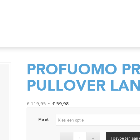
PROFUOMO P
PULLOVER LA
Oorspronkelijke
Huidige
€
119,95
€
59,98
prijs
prijs
was:
is:
Maat
€ 119,95.
€ 59,98.
Toevoegen aan 