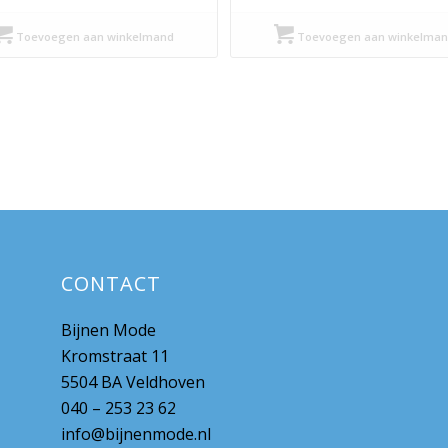
prijs
prijs
prijs
prijs
was:
is:
was:
is:
Toevoegen aan winkelmand
Toevoegen aan winkelman
€ 129,99.
€ 65,00.
€ 99,95.
€ 49,98.
CONTACT
Bijnen Mode
Kromstraat 11
5504 BA Veldhoven
040 – 253 23 62
info@bijnenmode.nl