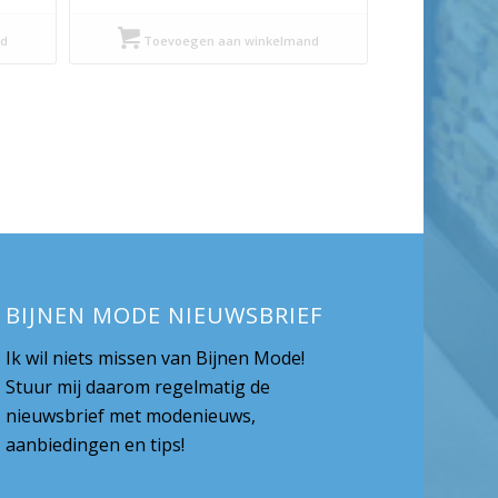
prijs
prijs
was:
is:
d
Toevoegen aan winkelmand
€ 119,95.
€ 59,98.
BIJNEN MODE NIEUWSBRIEF
Ik wil niets missen van Bijnen Mode!
Stuur mij daarom regelmatig de
nieuwsbrief met modenieuws,
aanbiedingen en tips!