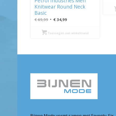
Petrol Industries Men
Knitwear Round Neck
Basic
Oorspronkelijke
Huidige
€
69,99
€
34,99
prijs
prijs
was:
is:
Toevoegen aan winkelmand
€ 69,99.
€ 34,99.
Bijnen Mode vormt samen met Seventy-Six