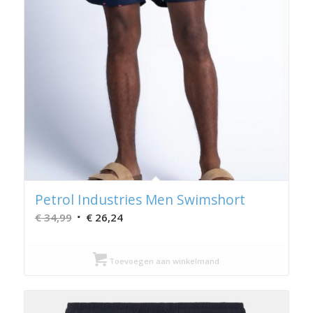
Petrol Industries Men Swimshort
Oorspronkelijke
Huidige
€
34,99
€
26,24
prijs
prijs
was:
is:
Toevoegen aan winkelmand
€ 34,99.
€ 26,24.