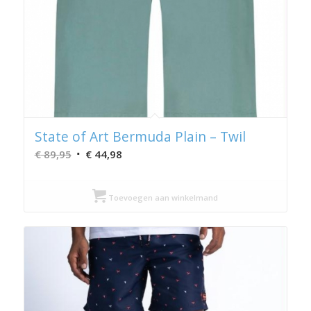
State of Art Bermuda Plain – Twil
Oorspronkelijke
Huidige
€
89,95
€
44,98
prijs
prijs
was:
is:
Toevoegen aan winkelmand
€ 89,95.
€ 44,98.