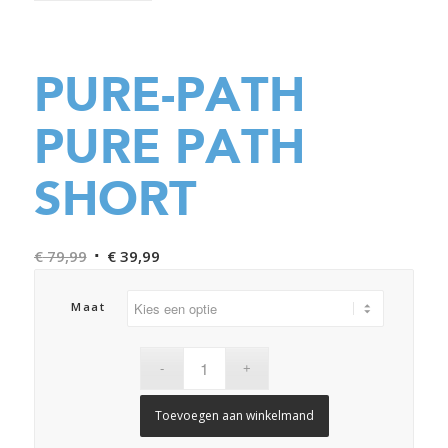
PURE-PATH
PURE PATH
SHORT
Oorspronkelijke
Huidige
€
79,99
€
39,99
prijs
prijs
was:
is:
Maat
€ 79,99.
€ 39,99.
Toevoegen aan winkelmand