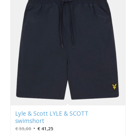
Lyle & Scott LYLE & SCOTT
swimshort
Oorspronkelijke
Huidige
€
55,00
€
41,25
prijs
prijs