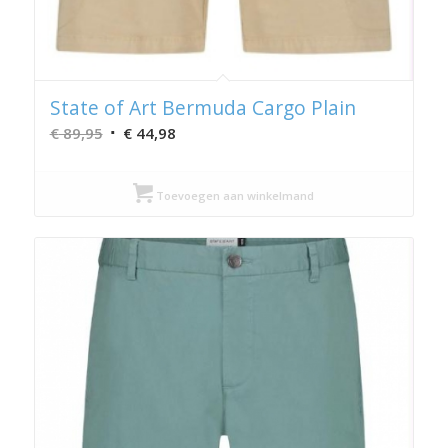
State of Art Bermuda Cargo Plain
Oorspronkelijke
Huidige
€
89,95
€
44,98
prijs
prijs
was:
is:
Toevoegen aan winkelmand
€ 89,95.
€ 44,98.