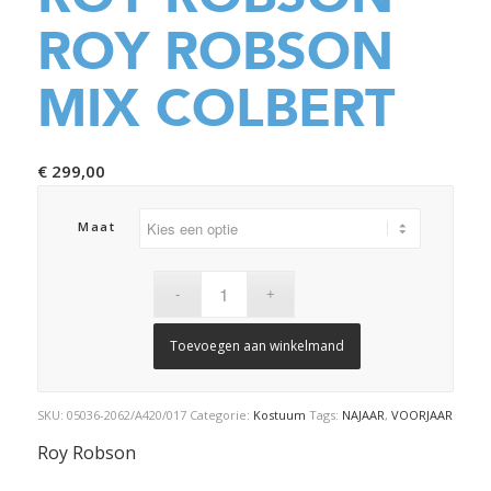
ROY ROBSON
MIX COLBERT
€
299,00
Maat
Toevoegen aan winkelmand
SKU:
05036-2062/A420/017
Categorie:
Kostuum
Tags:
NAJAAR
,
VOORJAAR
Roy Robson