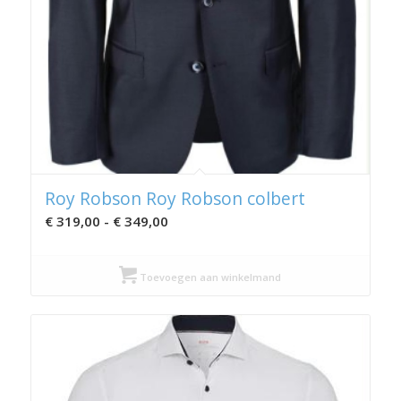
Roy Robson Roy Robson colbert
Prijsklasse:
€
319,00
-
€
349,00
€ 319,00
tot
Toevoegen aan winkelmand
€ 349,00