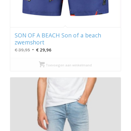
SON OF A BEACH Son of a beach
zwemshort
Oorspronkelijke
Huidige
€
39,95
€
29,96
prijs
prijs
was:
is:
Toevoegen aan winkelmand
€ 39,95.
€ 29,96.