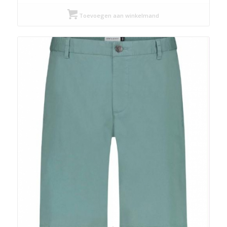
prijs
prijs
was:
is:
Toevoegen aan winkelmand
€ 54,99.
€ 27,50.