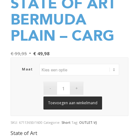
STATE OF ART
BERMUDA
PLAIN – CARG
Oorspronkelijke
Huidige
€
99,95
€
49,98
prijs
prijs
was:
is:
Maat
€ 99,95.
€ 49,98.
Toevoegen aan winkelmand
SKU:
67113650/1600
Categorie:
Short
Tag:
OUTLET-VJ
State of Art