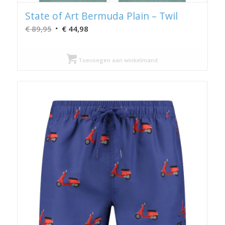
State of Art Bermuda Plain – Twil
Oorspronkelijke
Huidige
€
89,95
€
44,98
prijs
prijs
was:
is:
Toevoegen aan winkelmand
€ 89,95.
€ 44,98.