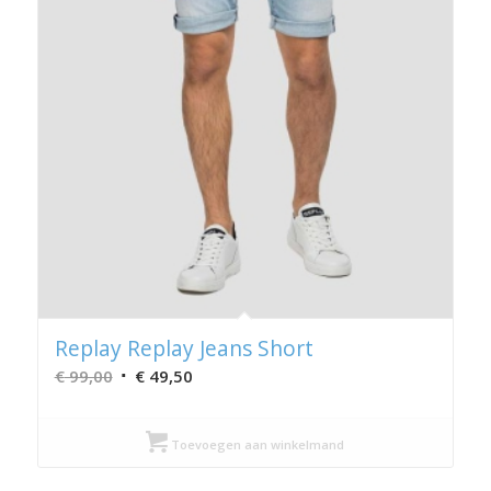
Replay Replay Jeans Short
Oorspronkelijke
Huidige
€
99,00
€
49,50
prijs
prijs
was:
is:
Toevoegen aan winkelmand
€ 99,00.
€ 49,50.