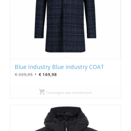
Blue Industry Blue industry COAT
Oorspronkelijke
Huidige
€
339,95
€
169,98
prijs
prijs
was:
is:
Toevoegen aan winkelmand
€ 339,95.
€ 169,98.