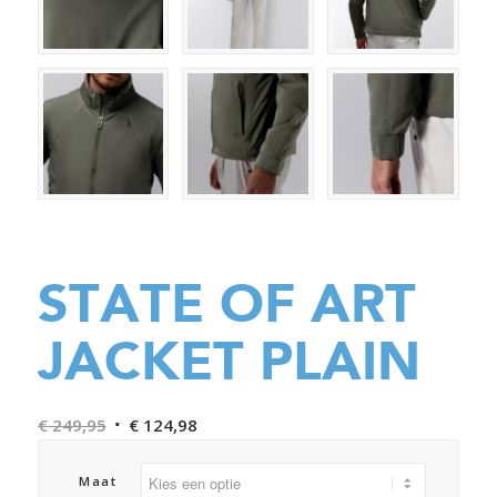
STATE OF ART
JACKET PLAIN
Oorspronkelijke
Huidige
€
249,95
€
124,98
prijs
prijs
was:
is:
Maat