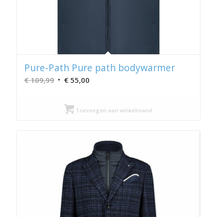
Pure-Path Pure path bodywarmer
Oorspronkelijke
Huidige
€
109,99
€
55,00
prijs
prijs
was:
is:
Toevoegen aan winkelmand
€ 109,99.
€ 55,00.