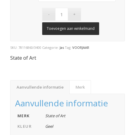
€ 249,95.
€ 124,98.
Toevoegen aan winkelmand
SKU:
78116860/3400
Categorie:
Jas
Tag:
VOORJAAR
State of Art
Aanvullende informatie
Merk
Aanvullende informatie
MERK
State of Art
KLEUR
Geel