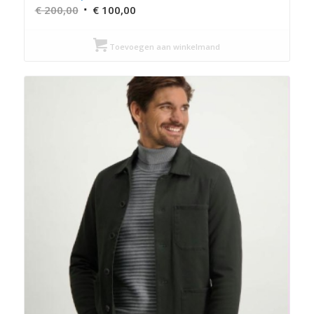
Oorspronkelijke
Huidige
€
200,00
€
100,00
prijs
prijs
was:
is:
Toevoegen aan winkelmand
€ 200,00.
€ 100,00.