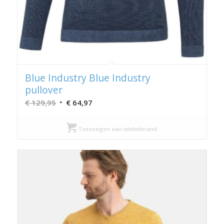
Blue Industry Blue Industry
pullover
Oorspronkelijke
Huidige
€
129,95
€
64,97
prijs
prijs
was:
is:
Toevoegen aan winkelmand
€ 129,95.
€ 64,97.