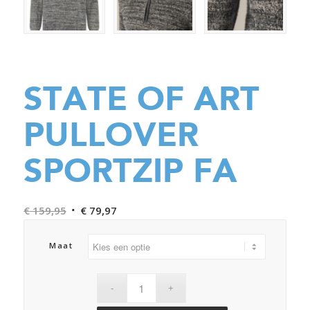
STATE OF ART
PULLOVER
SPORTZIP FA
Oorspronkelijke
Huidige
€
159,95
€
79,97
prijs
prijs
was:
is:
Maat
€ 159,95.
€ 79,97.