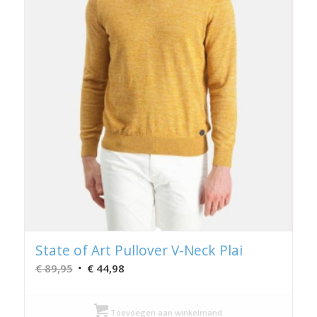
State of Art Pullover V-Neck Plai
Oorspronkelijke
Huidige
€
89,95
€
44,98
prijs
prijs
was:
is:
Toevoegen aan winkelmand