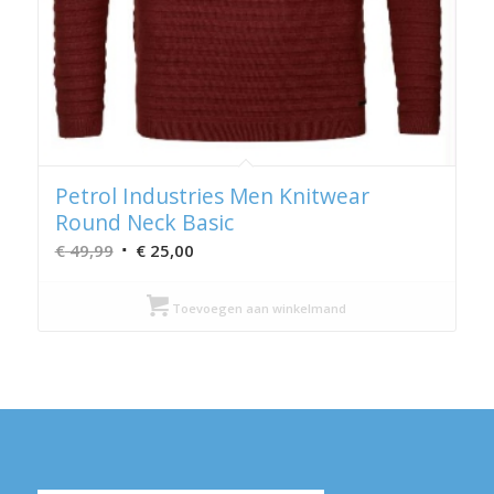
Petrol Industries Men Knitwear
Round Neck Basic
Oorspronkelijke
Huidige
€
49,99
€
25,00
prijs
prijs
was:
is:
Toevoegen aan winkelmand
€ 49,99.
€ 25,00.