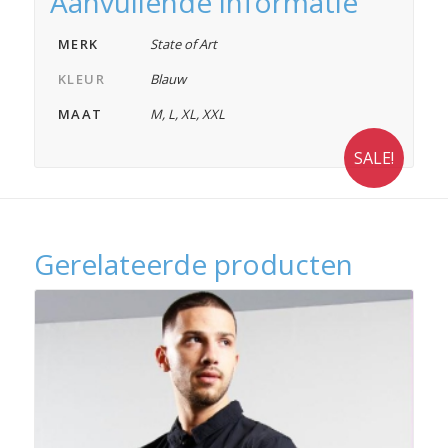
Aanvullende informatie
MERK
State of Art
KLEUR
Blauw
MAAT
M
,
L
,
XL
,
XXL
SALE!
Gerelateerde producten