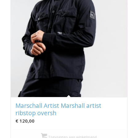
Marschall Artist Marshall artist
ribstop oversh
€
120,00
Toevoegen aan winkelmand