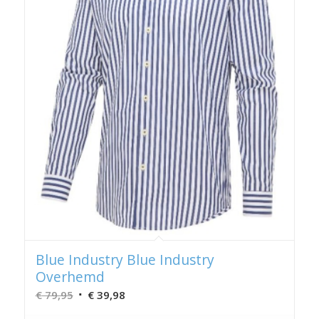
Blue Industry Blue Industry
Overhemd
Oorspronkelijke
Huidige
€
79,95
€
39,98
prijs
prijs