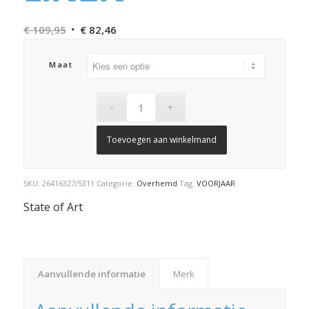
Oorspronkelijke
Huidige
€
109,95
€
82,46
prijs
prijs
was:
is:
Maat
€ 109,95.
€ 82,46.
Toevoegen aan winkelmand
SKU:
26416327/5311
Categorie:
Overhemd
Tag:
VOORJAAR
State of Art
Aanvullende informatie
Merk