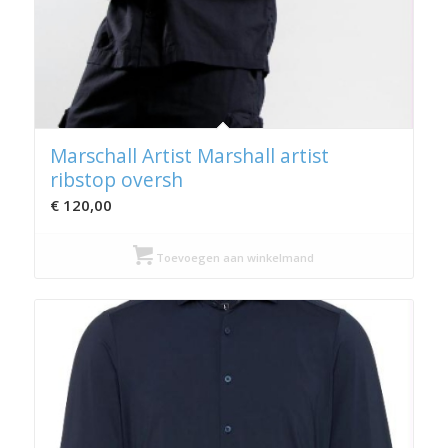
Marschall Artist Marshall artist
ribstop oversh
€
120,00
Toevoegen aan winkelmand