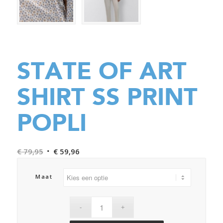
STATE OF ART
SHIRT SS PRINT
POPLI
Oorspronkelijke
Huidige
€
79,95
€
59,96
prijs
prijs
was:
is:
Maat
€ 79,95.
€ 59,96.