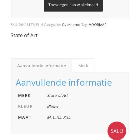
Toevoegen aan winkelmand
SKU:
26416177/5314
Categorie:
Overhemd
Tag:
VOORJAAR
State of Art
Aanvullende informatie
Merk
Aanvullende informatie
MERK
State of Art
KLEUR
Blauw
MAAT
M
,
L
,
XL
,
XXL
SALE!