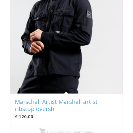
Marschall Artist Marshall artist
ribstop oversh
€
120,00
Toevoegen aan winkelmand