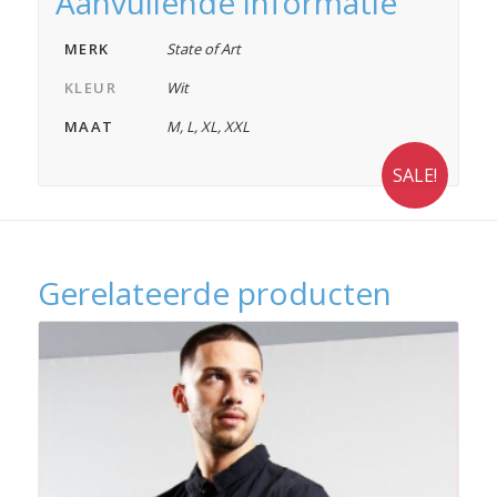
Aanvullende informatie
MERK
State of Art
KLEUR
Wit
MAAT
M
,
L
,
XL
,
XXL
SALE!
Gerelateerde producten