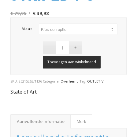
Oorspronkelijke
Huidige
€
79,95
€
39,98
prijs
prijs
was:
is:
Maat
€ 79,95.
€ 39,98.
Toevoegen aan winkelmand
SKU:
26215263/1136
Categorie:
Overhemd
Tag:
OUTLET-VJ
State of Art
Aanvullende informatie
Merk