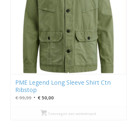
PME Legend Long Sleeve Shirt Ctn
Ribstop
Oorspronkelijke
Huidige
€
99,99
€
50,00
prijs
prijs
was:
is:
Toevoegen aan winkelmand
€ 99,99.
€ 50,00.