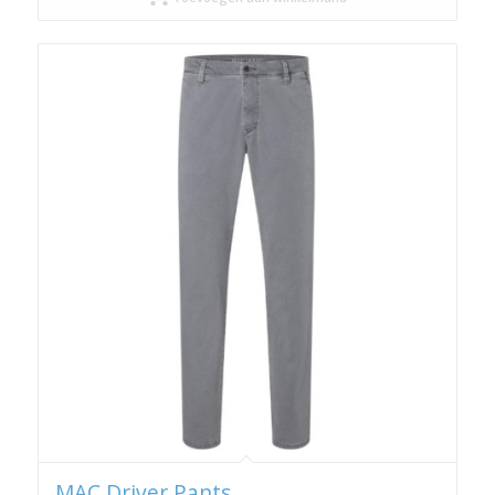
€ 129,95.
€ 97,46.
MAC Driver Pants