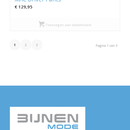
€
129,95
Toevoegen aan winkelmand
1
2
3
Pagina 1 van 3