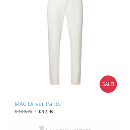
SALE!
MAC Driver Pants
Oorspronkelijke
Huidige
€
129,95
€
97,46
prijs
prijs
was:
is:
Toevoegen aan winkelmand