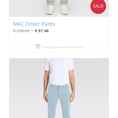
SALE!
MAC Driver Pants
Oorspronkelijke
Huidige
€
129,95
€
97,46
prijs
prijs
was:
is:
Toevoegen aan winkelmand
€ 129,95.
€ 97,46.