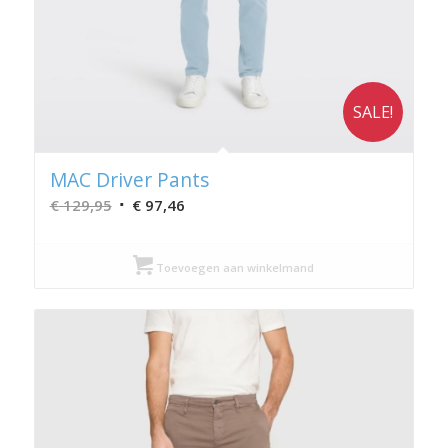
SALE!
MAC Driver Pants
Oorspronkelijke
Huidige
€
129,95
€
97,46
prijs
prijs
was:
is:
Toevoegen aan winkelmand
€ 129,95.
€ 97,46.