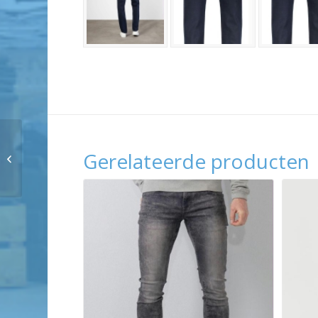
SECRID Secrid
Gerelateerde producten
twinwallet crisple