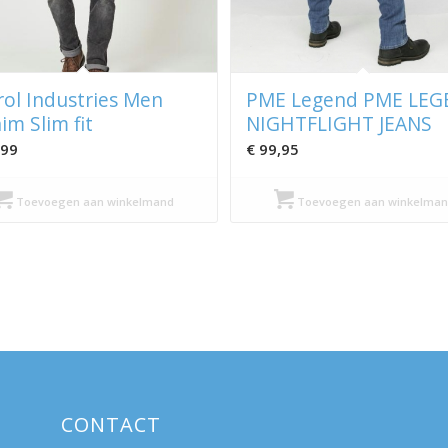
rol Industries Men
PME Legend PME LEG
im Slim fit
NIGHTFLIGHT JEANS
,99
€
99,95
Toevoegen aan winkelmand
Toevoegen aan winkelman
CONTACT