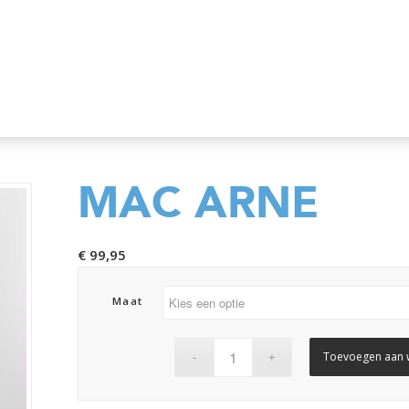
MAC ARNE
€
99,95
Maat
Toevoegen aan 