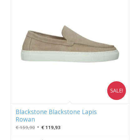
SALE!
Blackstone Blackstone Lapis
Rowan
Oorspronkelijke
Huidige
€
159,90
€
119,93
prijs
prijs