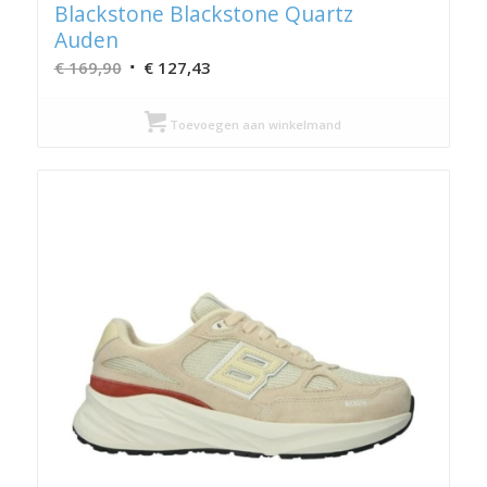
Blackstone Blackstone Quartz
Auden
Oorspronkelijke
Huidige
€
169,90
€
127,43
prijs
prijs
was:
is:
Toevoegen aan winkelmand
€ 169,90.
€ 127,43.