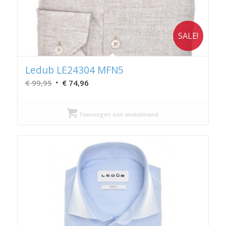
SALE!
Ledub LE24304 MFN5
Oorspronkelijke
Huidige
€
99,95
€
74,96
prijs
prijs
was:
is:
Toevoegen aan winkelmand
€ 99,95.
€ 74,96.