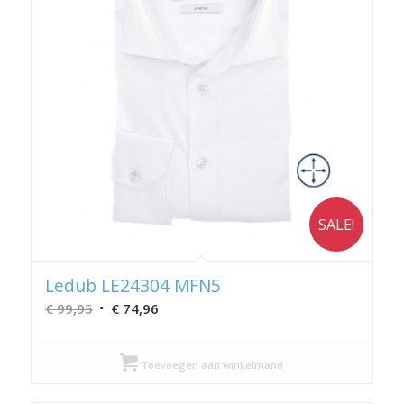
SALE!
Ledub LE24304 MFN5
Oorspronkelijke
Huidige
€
99,95
€
74,96
prijs
prijs
was:
is:
Toevoegen aan winkelmand
€ 99,95.
€ 74,96.