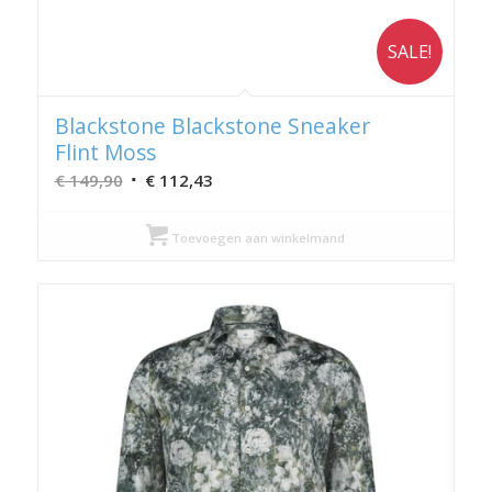
SALE!
Blackstone Blackstone Sneaker
Flint Moss
Oorspronkelijke
Huidige
€
149,90
€
112,43
prijs
prijs
was:
is:
Toevoegen aan winkelmand
€ 149,90.
€ 112,43.