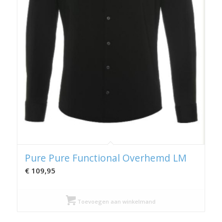
Pure Pure Functional Overhemd LM
€
109,95
Toevoegen aan winkelmand