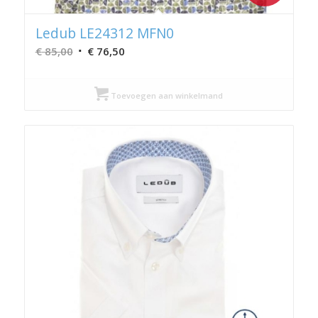
Ledub LE24312 MFN0
Oorspronkelijke
Huidige
€
85,00
€
76,50
prijs
prijs
was:
is:
Toevoegen aan winkelmand
€ 85,00.
€ 76,50.