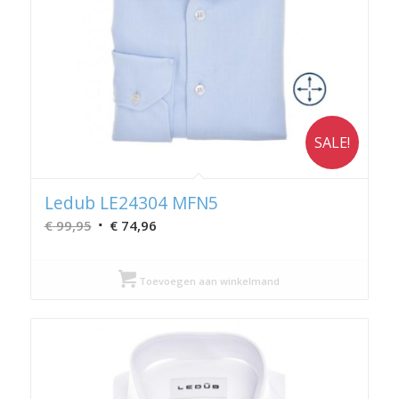
SALE!
Ledub LE24304 MFN5
Oorspronkelijke
Huidige
€
99,95
€
74,96
prijs
prijs
was:
is:
Toevoegen aan winkelmand
€ 99,95.
€ 74,96.