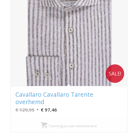
SALE!
Cavallaro Cavallaro Tarente
overhemd
Oorspronkelijke
Huidige
€
129,95
€
97,46
prijs
prijs
was:
is:
Toevoegen aan winkelmand
€ 129,95.
€ 97,46.