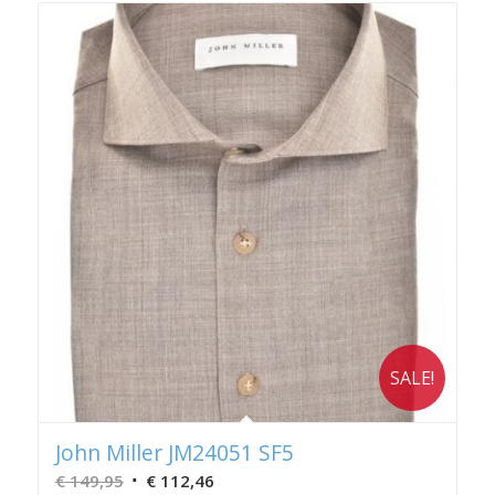
SALE!
John Miller JM24051 SF5
Oorspronkelijke
Huidige
€
149,95
€
112,46