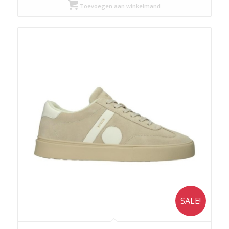
was:
is:
Toevoegen aan winkelmand
€ 159,90.
€ 119,93.
SALE!