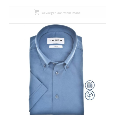
prijs
prijs
was:
is:
Toevoegen aan winkelmand
€ 149,95.
€ 112,46.