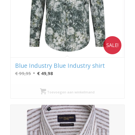
SALE!
Blue Industry Blue Industry shirt
Oorspronkelijke
Huidige
€
99,95
€
49,98
prijs
prijs
was:
is:
Toevoegen aan winkelmand
€ 99,95.
€ 49,98.