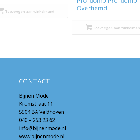
Profuomo Profuomo
prijs
prijs
Overhemd
was:
is:
Toevoegen aan winkelmand
€ 89,99.
€ 45,00.
Toevoegen aan winkelman
CONTACT
Bijnen Mode
Kromstraat 11
5504 BA Veldhoven
040 – 253 23 62
info@bijnenmode.nl
www.bijnenmode.nl