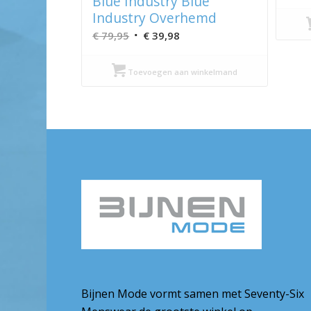
Blue Industry Blue
Industry Overhemd
Oorspronkelijke
Huidige
€
79,95
€
39,98
prijs
prijs
was:
is:
Toevoegen aan winkelmand
€ 79,95.
€ 39,98.
Bijnen Mode vormt samen met Seventy-Six