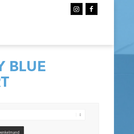
Y BLUE
RT
winkelmand