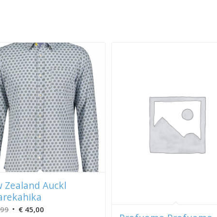
 Zealand Auckl
rekahika
Oorspronkelijke
Huidige
,99
€
45,00