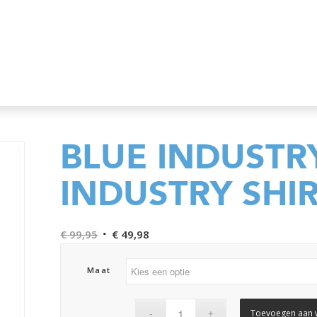
BLUE INDUSTR
INDUSTRY SHI
Oorspronkelijke
Huidige
€
99,95
€
49,98
prijs
prijs
was:
is:
Maat
€ 99,95.
€ 49,98.
Toevoegen aan 