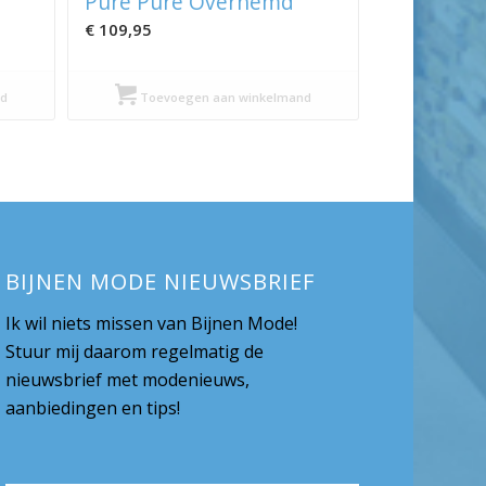
Pure Pure Overhemd
€
109,95
d
Toevoegen aan winkelmand
BIJNEN MODE NIEUWSBRIEF
Ik wil niets missen van Bijnen Mode!
Stuur mij daarom regelmatig de
nieuwsbrief met modenieuws,
aanbiedingen en tips!