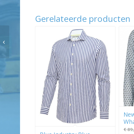
Gerelateerde producten
Blue Industry Blue
Industry shirt
New
Wha
€
89