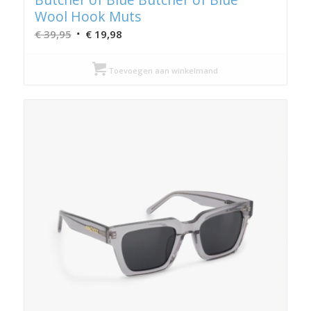
Wool Hook Muts
Oorspronkelijke
Huidige
€
39,95
€
19,98
prijs
prijs
was:
is:
Toevoegen aan winkelmand
€ 39,95.
€ 19,98.