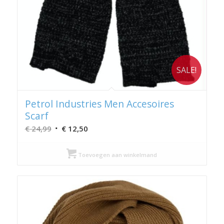
SALE!
Petrol Industries Men Accesoires
Scarf
Oorspronkelijke
Huidige
€
24,99
€
12,50
prijs
prijs
was:
is:
Toevoegen aan winkelmand
€ 24,99.
€ 12,50.