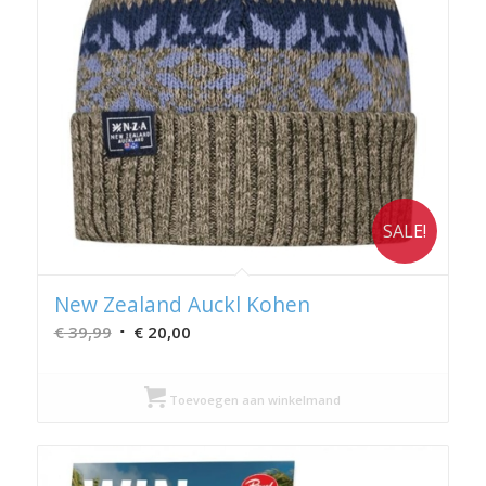
SALE!
New Zealand Auckl Kohen
Oorspronkelijke
Huidige
€
39,99
€
20,00
prijs
prijs
was:
is:
Toevoegen aan winkelmand
€ 39,99.
€ 20,00.