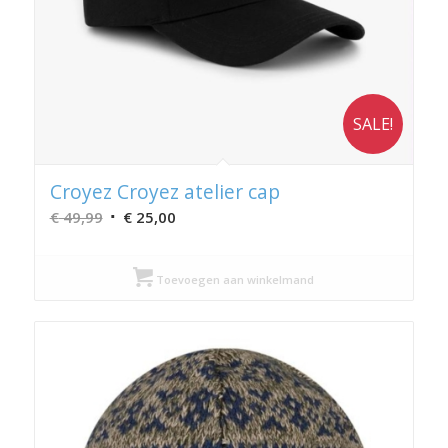
SALE!
Croyez Croyez atelier cap
Oorspronkelijke
Huidige
€
49,99
€
25,00
prijs
prijs
was:
is:
Toevoegen aan winkelmand
€ 49,99.
€ 25,00.