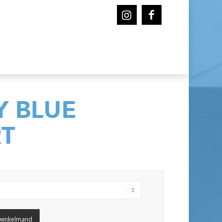
Y BLUE
RT
winkelmand