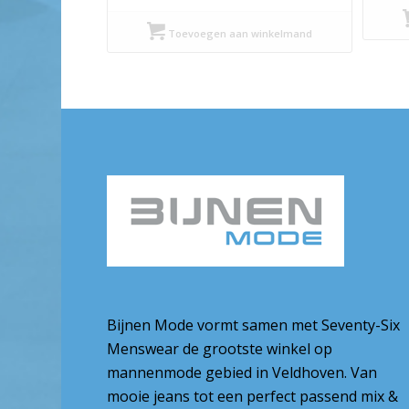
prijs
prijs
was:
is:
Toevoegen aan winkelmand
€ 99,95.
€ 49,98.
Bijnen Mode vormt samen met Seventy-Six
Menswear de grootste winkel op
mannenmode gebied in Veldhoven. Van
mooie jeans tot een perfect passend mix &