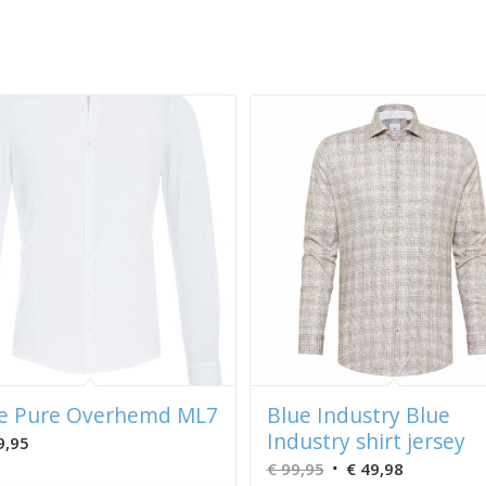
e Pure Overhemd ML7
Blue Industry Blue
Industry shirt jersey
9,95
Oorspronkelijke
Huidige
€
99,95
€
49,98