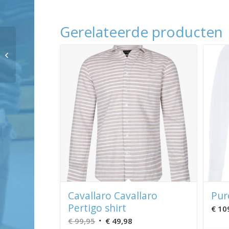
Gerelateerde producten
Meyer DUBLIN Art.9-
3009
Cavallaro Cavallaro
Pur
Pertigo shirt
€
10
Oorspronkelijke
Huidige
€
99,95
€
49,98