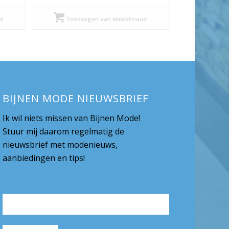
prijs
prijs
was:
is:
d
Toevoegen aan winkelmand
€ 69,95.
€ 34,98.
BIJNEN MODE NIEUWSBRIEF
Ik wil niets missen van Bijnen Mode!
Stuur mij daarom regelmatig de
nieuwsbrief met modenieuws,
aanbiedingen en tips!