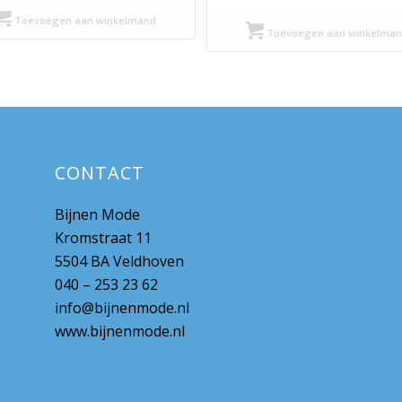
prijs
prijs
Toevoegen aan winkelmand
was:
is:
Toevoegen aan winkelman
€ 99,95.
€ 49,98.
CONTACT
Bijnen Mode
Kromstraat 11
5504 BA Veldhoven
040 – 253 23 62
info@bijnenmode.nl
www.bijnenmode.nl