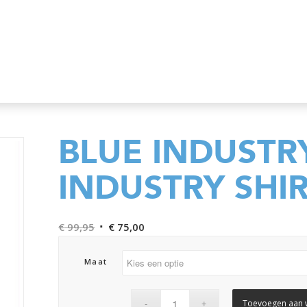
BLUE INDUSTR
INDUSTRY SHI
Oorspronkelijke
Huidige
€
99,95
€
75,00
prijs
prijs
was:
is:
Maat
€ 99,95.
€ 75,00.
Toevoegen aan 