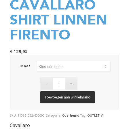
CAVALLARO
SHIRT LINNEN
FIRENTO
€
129,95
Maat
Toevoegen aan winkelmand
SKU:
110251052/600000
Categorie:
Overhemd
Tag:
OUTLET-VJ
Cavallaro