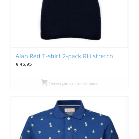
Alan Red T-shirt 2-pack RH stretch
€
46,95
Toevoegen aan winkelmand