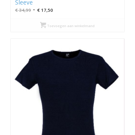
Sleeve
Oorspronkelijke
Huidige
€
34,99
€
17,50
prijs
prijs
was:
is:
Toevoegen aan winkelmand
€ 34,99.
€ 17,50.