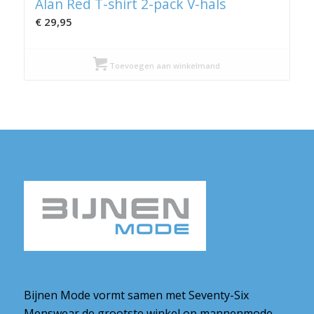
Alan Red T-shirt 2-pack V-hals
€
29,95
Toevoegen aan winkelmand
Bijnen Mode vormt samen met Seventy-Six
Menswear de grootste winkel op mannenmode