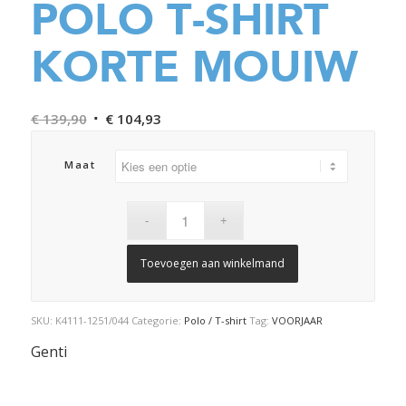
POLO T-SHIRT
KORTE MOUIW
Oorspronkelijke
Huidige
€
139,90
€
104,93
prijs
prijs
was:
is:
Maat
€ 139,90.
€ 104,93.
Toevoegen aan winkelmand
SKU:
K4111-1251/044
Categorie:
Polo / T-shirt
Tag:
VOORJAAR
Genti