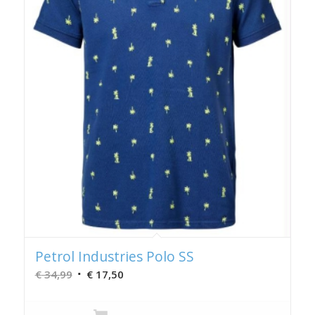
Petrol Industries Polo SS
Oorspronkelijke
Huidige
€
34,99
€
17,50
prijs
prijs
was:
is: