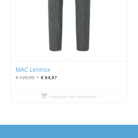
MAC Lennox
Oorspronkelijke
Huidige
€
129,95
€
64,97
prijs
prijs
was:
is:
Toevoegen aan winkelmand
€ 129,95.
€ 64,97.