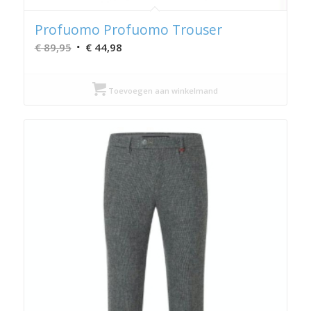
Profuomo Profuomo Trouser
Oorspronkelijke
Huidige
€
89,95
€
44,98
prijs
prijs
was:
is:
Toevoegen aan winkelmand
€ 89,95.
€ 44,98.