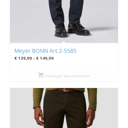
Meyer BONN Art.2-5585
Prijsklasse:
€
139,99
-
€
149,99
€ 139,99
tot
Toevoegen aan winkelmand
€ 149,99