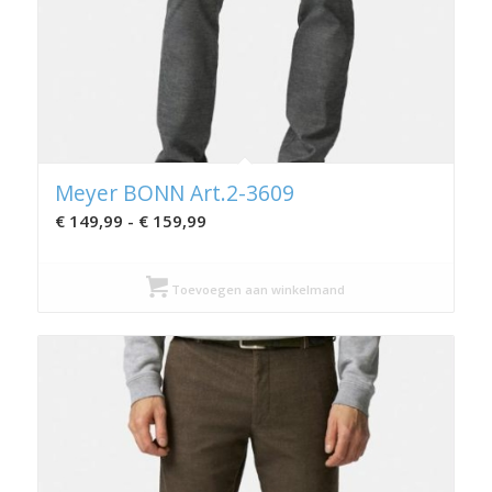
Meyer BONN Art.2-3609
Prijsklasse:
€
149,99
-
€
159,99
€ 149,99
tot
Toevoegen aan winkelmand
€ 159,99