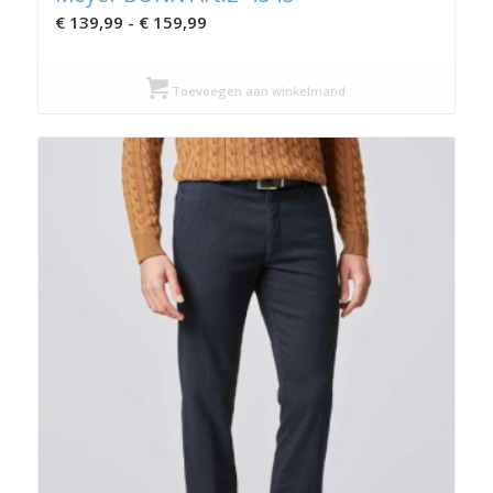
Prijsklasse:
€
139,99
-
€
159,99
€ 139,99
tot
Toevoegen aan winkelmand
€ 159,99