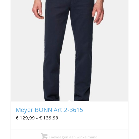
Meyer BONN Art.2-3615
Prijsklasse:
€
129,99
-
€
139,99
€ 129,99
tot
Toevoegen aan winkelmand