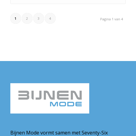
1
2
3
4
Pagina 1 van 4
Bijnen Mode vormt samen met Seventy-Six