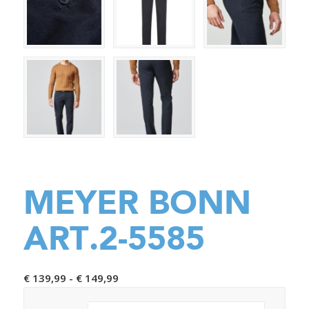
MEYER BONN
ART.2-5585
Prijsklasse:
€
139,99
-
€
149,99
€ 139,99