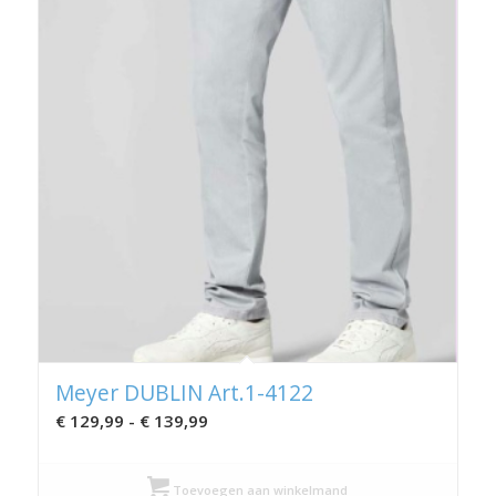
Meyer DUBLIN Art.1-4122
Prijsklasse:
€
129,99
-
€
139,99
€ 129,99
tot
Toevoegen aan winkelmand