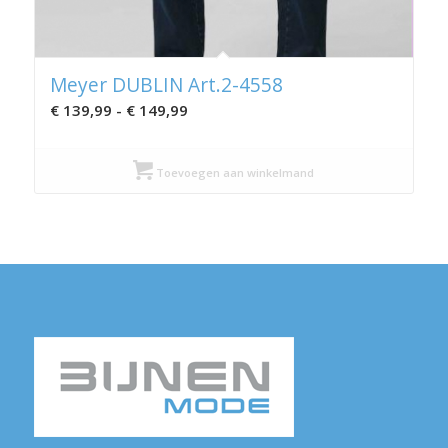
Meyer DUBLIN Art.2-4558
Prijsklasse:
€
139,99
-
€
149,99
€ 139,99
tot
Toevoegen aan winkelmand
€ 149,99