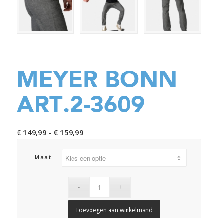
MEYER BONN
ART.2-3609
Prijsklasse:
€
149,99
-
€
159,99
€ 149,99
tot
Maat
€ 159,99
Toevoegen aan winkelmand