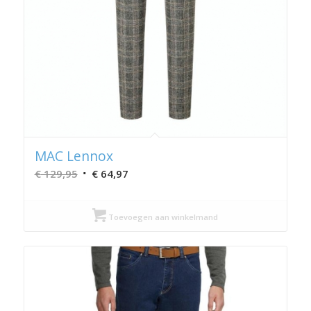
MAC Lennox
Oorspronkelijke
Huidige
€
129,95
€
64,97
prijs
prijs
was:
is:
Toevoegen aan winkelmand
€ 129,95.
€ 64,97.