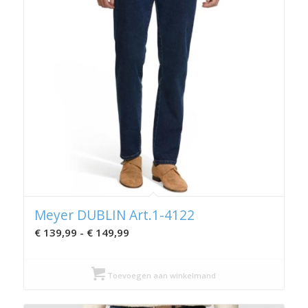
Meyer DUBLIN Art.1-4122
Prijsklasse:
€
139,99
-
€
149,99
€ 139,99
tot
Toevoegen aan winkelmand
€ 149,99