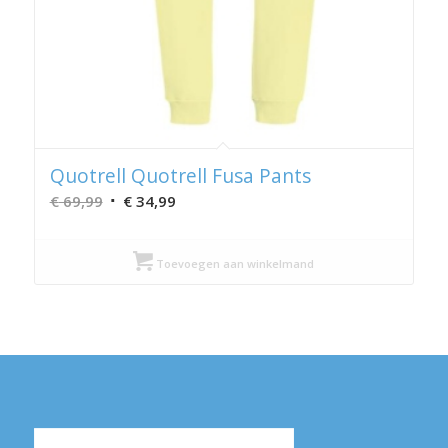
Quotrell Quotrell Fusa Pants
Oorspronkelijke
Huidige
€
69,99
€
34,99
prijs
prijs
was:
is:
Toevoegen aan winkelmand
€ 69,99.
€ 34,99.