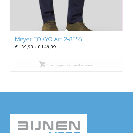
Meyer TOKYO Art.2-8555
Prijsklasse:
€
139,99
-
€
149,99
€ 139,99
tot
Toevoegen aan winkelmand
€ 149,99