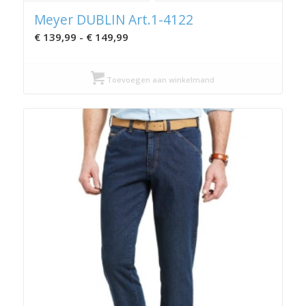
Meyer DUBLIN Art.1-4122
Prijsklasse:
€
139,99
-
€
149,99
€ 139,99
tot
Toevoegen aan winkelmand
€ 149,99