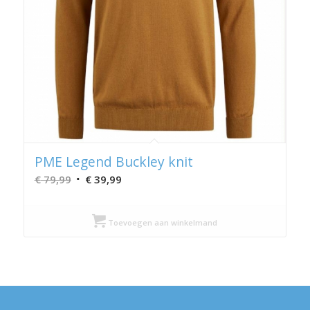
PME Legend Buckley knit
Oorspronkelijke
Huidige
€
79,99
€
39,99
prijs
prijs
was:
is:
Toevoegen aan winkelmand
€ 79,99.
€ 39,99.