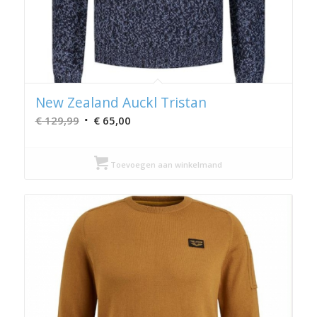
New Zealand Auckl Tristan
Oorspronkelijke
Huidige
€
129,99
€
65,00
prijs
prijs
was:
is:
Toevoegen aan winkelmand
€ 129,99.
€ 65,00.