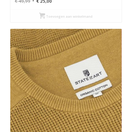
Oorspronkelijke
Huidige
€
49,99
€
25,00
prijs
prijs
was:
is:
Toevoegen aan winkelmand
€ 49,99.
€ 25,00.