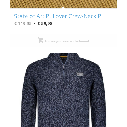
State of Art Pullover Crew-Neck P
Oorspronkelijke
Huidige
€
119,95
€
59,98
prijs
prijs
was:
is:
Toevoegen aan winkelmand
€ 119,95.
€ 59,98.