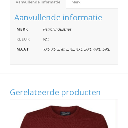
Aanvullende informatie
Merk
Aanvullende informatie
MERK
Petrol Industries
KLEUR
Wit
MAAT
XXS
,
XS
,
S
,
M
,
L
,
XL
,
XXL
,
3-XL
,
4-XL
,
5-XL
Gerelateerde producten