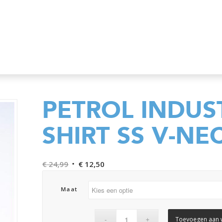
PETROL INDUST
SHIRT SS V-NE
Oorspronkelijke
Huidige
€
24,99
€
12,50
prijs
prijs
was:
is:
Maat
€ 24,99.
€ 12,50.
Toevoegen aan 