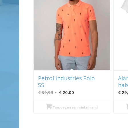
Petrol Industries Polo
Ala
SS
hal
Oorspronkelijke
Huidige
€
39,99
€
20,00
€
29
prijs
prijs
was:
is:
Toevoegen aan winkelmand
€ 39,99.
€ 20,00.