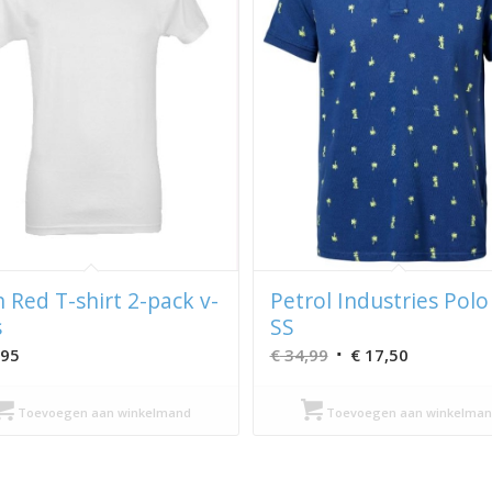
n Red T-shirt 2-pack v-
Petrol Industries Polo
s
SS
Oorspronkelijke
Huidige
,95
€
34,99
€
17,50
prijs
prijs
was:
is:
Toevoegen aan winkelmand
Toevoegen aan winkelman
€ 34,99.
€ 17,50.