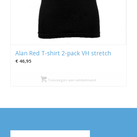
Alan Red T-shirt 2-pack VH stretch
€
46,95
Toevoegen aan winkelmand