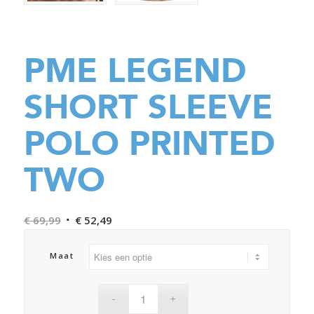
PME LEGEND
SHORT SLEEVE
POLO PRINTED
TWO
Oorspronkelijke
Huidige
€
69,99
€
52,49
prijs
prijs
was:
is:
Maat
€ 69,99.
€ 52,49.