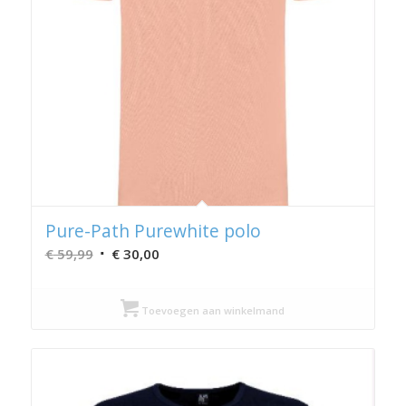
Pure-Path Purewhite polo
Oorspronkelijke
Huidige
€
59,99
€
30,00
prijs
prijs
was:
is:
Toevoegen aan winkelmand
€ 59,99.
€ 30,00.