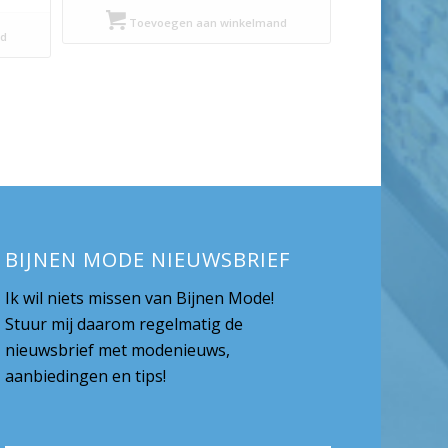
Toevoegen aan winkelmand
d
BIJNEN MODE NIEUWSBRIEF
Ik wil niets missen van Bijnen Mode!
Stuur mij daarom regelmatig de
nieuwsbrief met modenieuws,
aanbiedingen en tips!