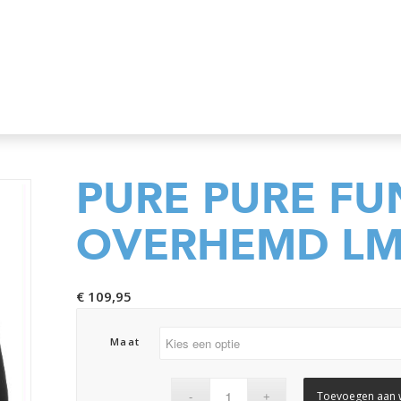
PURE PURE FU
OVERHEMD L
€
109,95
Maat
Toevoegen aan 