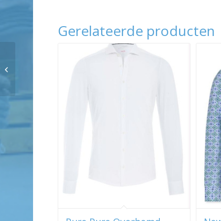
Gerelateerde producten
Ledub
4017S/3/186/228/ SF 5