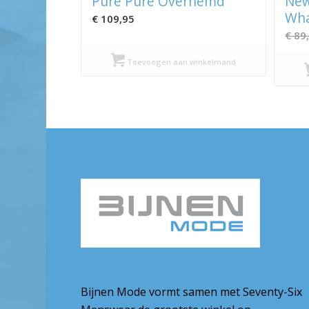
Pure Pure Overhemd
New
Wh
€
109,95
€
89
Toevoegen aan winkelmand
Bijnen Mode vormt samen met Seventy-Six