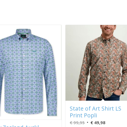
State of Art Shirt LS
Print Popli
Oorspronkelijke
Huidige
€
99,95
€
49,98