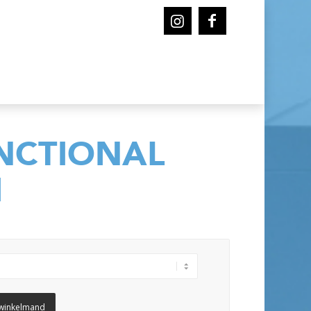
NCTIONAL
M
winkelmand