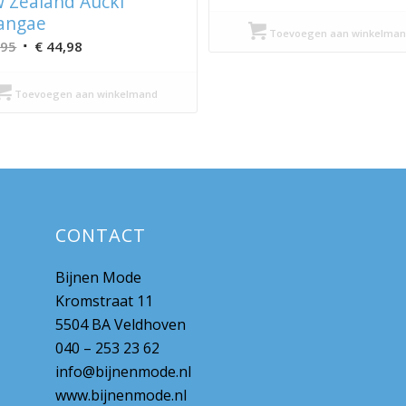
 Zealand Auckl
prijs
prijs
angae
was:
is:
Toevoegen aan winkelman
Oorspronkelijke
Huidige
,95
€
44,98
€ 99,95.
€ 49,98.
prijs
prijs
was:
is:
Toevoegen aan winkelmand
€ 89,95.
€ 44,98.
CONTACT
Bijnen Mode
Kromstraat 11
5504 BA Veldhoven
040 – 253 23 62
info@bijnenmode.nl
www.bijnenmode.nl