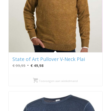
State of Art Pullover V-Neck Plai
Oorspronkelijke
Huidige
€
99,95
€
49,98
prijs
prijs
was:
is:
Toevoegen aan winkelmand
€ 99,95.
€ 49,98.