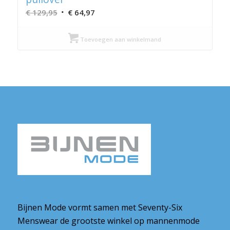
Oorspronkelijke
Huidige
€
129,95
€
64,97
prijs
prijs
was:
is:
Toevoegen aan winkelmand
€ 129,95.
€ 64,97.
Bijnen Mode vormt samen met Seventy-Six
Menswear de grootste winkel op mannenmode