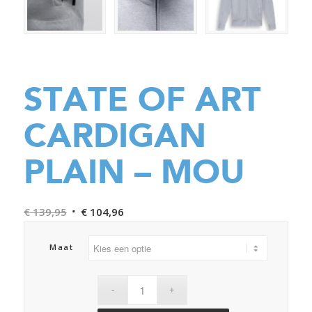
STATE OF ART
CARDIGAN
PLAIN – MOU
Oorspronkelijke
Huidige
€
139,95
€
104,96
prijs
prijs
was:
is:
Maat
€ 139,95.
€ 104,96.