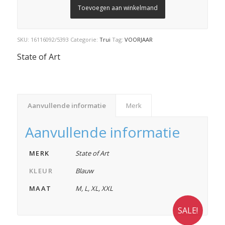
Toevoegen aan winkelmand
SKU:
16116092/5393
Categorie:
Trui
Tag:
VOORJAAR
State of Art
Aanvullende informatie
Merk
Aanvullende informatie
MERK
State of Art
KLEUR
Blauw
MAAT
M
,
L
,
XL
,
XXL
SALE!