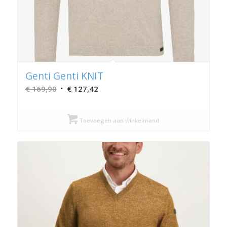
Genti Genti KNIT
Oorspronkelijke
Huidige
€
169,90
€
127,42
prijs
prijs
was:
is:
Toevoegen aan winkelmand
€ 169,90.
€ 127,42.