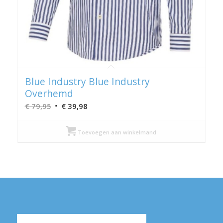
Blue Industry Blue Industry
Overhemd
Oorspronkelijke
Huidige
€
79,95
€
39,98
prijs
prijs
was:
is:
Toevoegen aan winkelmand
€ 79,95.
€ 39,98.