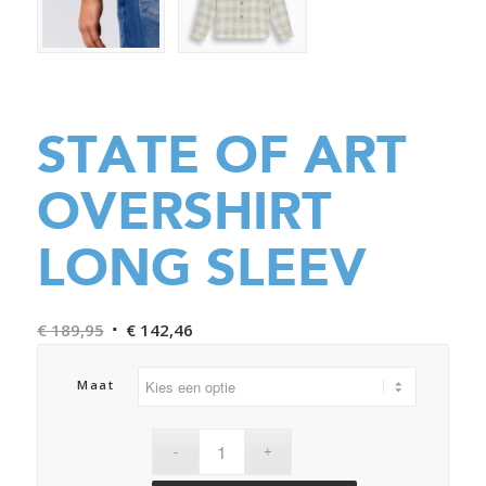
STATE OF ART
OVERSHIRT
LONG SLEEV
Oorspronkelijke
Huidige
€
189,95
€
142,46
prijs
prijs
was:
is:
Maat
€ 189,95.
€ 142,46.