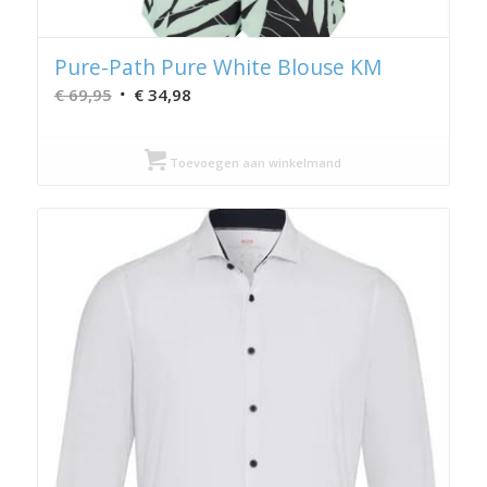
Pure-Path Pure White Blouse KM
Oorspronkelijke
Huidige
€
69,95
€
34,98
prijs
prijs
was:
is:
Toevoegen aan winkelmand
€ 69,95.
€ 34,98.