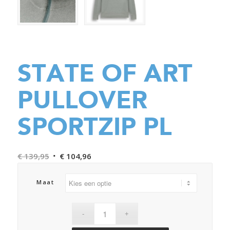
STATE OF ART
PULLOVER
SPORTZIP PL
Oorspronkelijke
Huidige
€
139,95
€
104,96
prijs
prijs
was:
is:
Maat
€ 139,95.
€ 104,96.