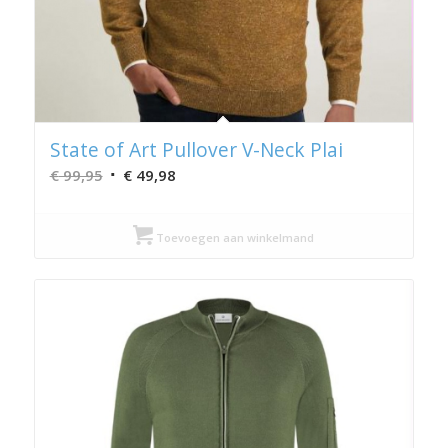
State of Art Pullover V-Neck Plai
Oorspronkelijke
Huidige
€
99,95
€
49,98
prijs
prijs
was:
is:
Toevoegen aan winkelmand
€ 99,95.
€ 49,98.