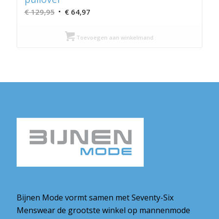
Oorspronkelijke
Huidige
€
129,95
€
64,97
prijs
prijs
was:
is:
Toevoegen aan winkelmand
€ 129,95.
€ 64,97.
Bijnen Mode vormt samen met Seventy-Six
Menswear de grootste winkel op mannenmode