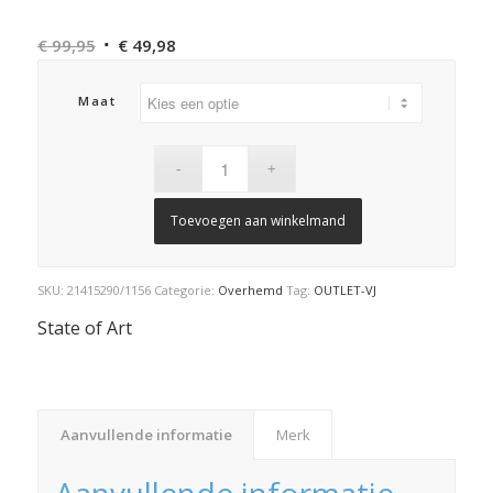
Oorspronkelijke
Huidige
€
99,95
€
49,98
prijs
prijs
was:
is:
Maat
€ 99,95.
€ 49,98.
Toevoegen aan winkelmand
SKU:
21415290/1156
Categorie:
Overhemd
Tag:
OUTLET-VJ
State of Art
Aanvullende informatie
Merk
Aanvullende informatie