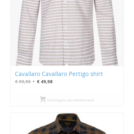
Cavallaro Cavallaro Pertigo shirt
Oorspronkelijke
Huidige
€
99,95
€
49,98
prijs
prijs
was:
is:
Toevoegen aan winkelmand
€ 99,95.
€ 49,98.