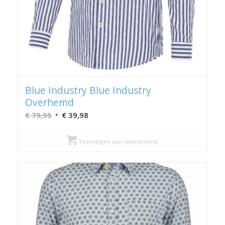
Blue Industry Blue Industry
Overhemd
Oorspronkelijke
Huidige
€
79,95
€
39,98
prijs
prijs
was:
is:
Toevoegen aan winkelmand
€ 79,95.
€ 39,98.