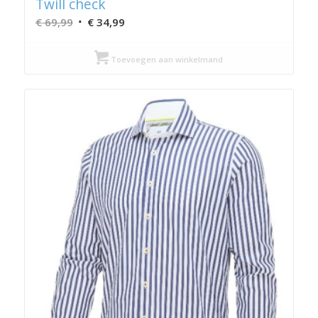
Twill check
Oorspronkelijke
Huidige
€
69,99
€
34,99
prijs
prijs
was:
is:
Toevoegen aan winkelmand
€ 69,99.
€ 34,99.