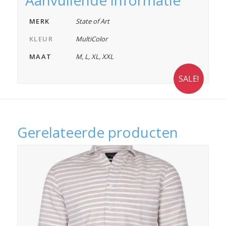
MERK
State of Art
KLEUR
MultiColor
MAAT
M
,
L
,
XL
,
XXL
SALE!
Gerelateerde producten