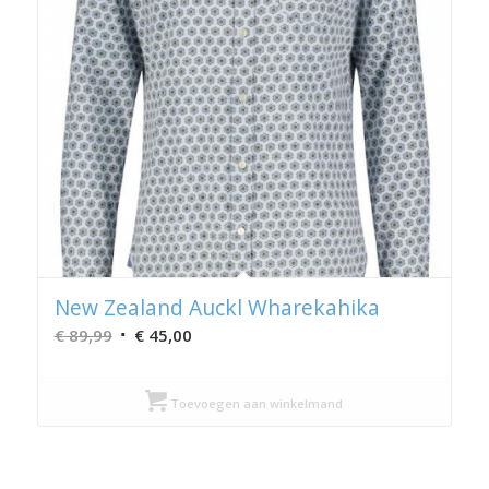
New Zealand Auckl Wharekahika
Oorspronkelijke
Huidige
€
89,99
€
45,00
prijs
prijs
was:
is:
Toevoegen aan winkelmand
€ 89,99.
€ 45,00.