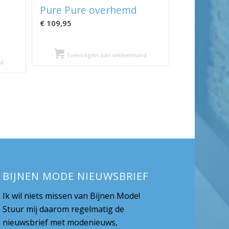
Pure Pure overhemd
€
109,95
Toevoegen aan winkelmand
d
BIJNEN MODE NIEUWSBRIEF
Ik wil niets missen van Bijnen Mode!
Stuur mij daarom regelmatig de
nieuwsbrief met modenieuws,