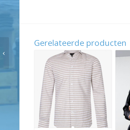
Gerelateerde producten
John Miller JM24001/W
SF5