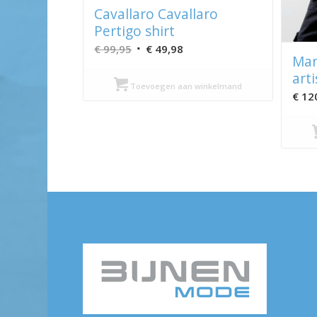
Cavallaro Cavallaro
Pertigo shirt
Oorspronkelijke
Huidige
€
99,95
€
49,98
Mar
prijs
prijs
art
was:
is:
Toevoegen aan winkelmand
€
12
€ 99,95.
€ 49,98.