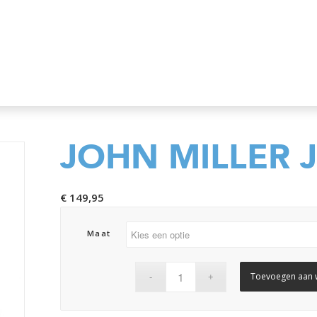
JOHN MILLER 
€
149,95
Maat
Toevoegen aan 