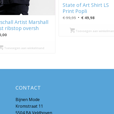
State of Art Shirt LS
Print Popli
Oorspronkelijke
Huidige
€
99,95
€
49,98
schall Artist Marshall
prijs
prijs
ist ribstop oversh
was:
is:
Toevoegen aan winkelman
0,00
€ 99,95.
€ 49,98.
Toevoegen aan winkelmand
CONTACT
Bijnen Mode
Kromstraat 11
5504 BA Veldhoven