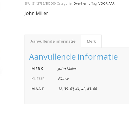
SKU:
5142795/180000
Categorie:
Overhemd
Tag:
VOORJAAR
John Miller
Aanvullende informatie
Merk
Aanvullende informatie
MERK
John Miller
KLEUR
Blauw
MAAT
38
,
39
,
40
,
41
,
42
,
43
,
44