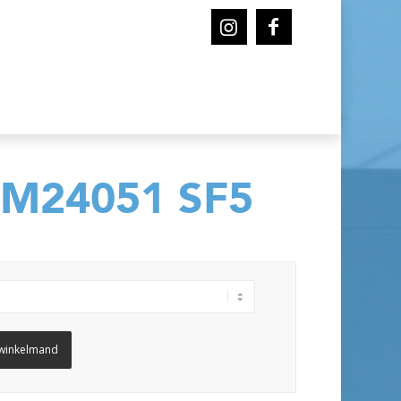
JM24051 SF5
winkelmand