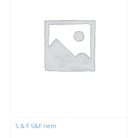
S & F S&F riem